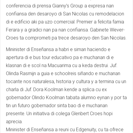
conferencia di prensa Gianny’s Group a expresa nan
confiansa den desaroyo di San Nicolas cu remodelacion
di e edificio aki pa uzo comercial. Premier a felicita famia
Ferara y a gradici nan pa nan confiansa. Gabinete Wever-
Croes ta comprometi pa trece desaroyo den San Nicolas.
Mininister di Enseñansa a habri e siman haciendo e
apertura di e bus tour educativo pa e muchanan di e
klasnan di e scol na Macuarima cu a keda destrui. Juf.
Olinda Rasmijn a guia e schoolreis siñando e muchanan
tocante nos naturalesa, historia y cultura y a termina cu un
charla di Juf. Dora Koolman kende a splica cu ex
gobernador Olindo Koolman tabata alumno eynan y por ta
tin un futuro gobernador sinta bao di e muchanan
presente. Un initiativa di colega Glenbert Croes hopi
aprecia.
Mininister di Enseñansa a reuni cu Edgenuity, cu ta ofrece