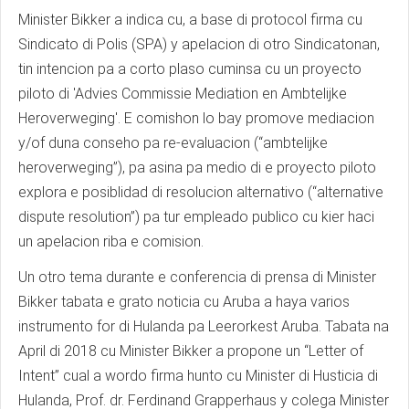
Minister Bikker a indica cu, a base di protocol firma cu
Sindicato di Polis (SPA) y apelacion di otro Sindicatonan,
tin intencion pa a corto plaso cuminsa cu un proyecto
piloto di 'Advies Commissie Mediation en Ambtelijke
Heroverweging'. E comishon lo bay promove mediacion
y/of duna conseho pa re-evaluacion (“ambtelijke
heroverweging”), pa asina pa medio di e proyecto piloto
explora e posiblidad di resolucion alternativo (“alternative
dispute resolution”) pa tur empleado publico cu kier haci
un apelacion riba e comision.
Un otro tema durante e conferencia di prensa di Minister
Bikker tabata e grato noticia cu Aruba a haya varios
instrumento for di Hulanda pa Leerorkest Aruba. Tabata na
April di 2018 cu Minister Bikker a propone un “Letter of
Intent” cual a wordo firma hunto cu Minister di Husticia di
Hulanda, Prof. dr. Ferdinand Grapperhaus y colega Minister