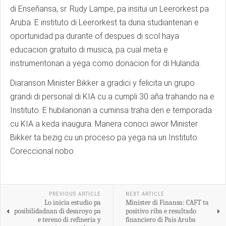
di Enseñansa, sr. Rudy Lampe, pa insitui un Leerorkest pa
Aruba. E instituto di Leerorkest ta duna studiantenan e
oportunidad pa durante of despues di scol haya
educacion gratuito di musica, pa cual meta e
instrumentonan a yega como donacion for di Hulanda.
Diaranson Minister Bikker a gradici y felicita un grupo
grandi di personal di KIA cu a cumpli 30 aña trahando na e
Instituto. E hubilarionan a cuminsa traha den e temporada
cu KIA a keda inaugura. Manera conoci awor Minister
Bikker ta bezig cu un proceso pa yega na un Instituto
Coreccional nobo.
PREVIOUS ARTICLE
NEXT ARTICLE
Lo inicia estudio pa
Minister di Finansa: CAFT ta
posibilidadnan di desaroyo pa
positivo riba e resultado
e tereno di refineria y
financiero di Pais Aruba