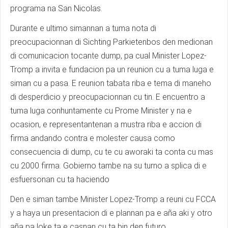
programa na San Nicolas.
Durante e ultimo simannan a tuma nota di
preocupacionnan di Sichting Parkietenbos den medionan
di comunicacion tocante dump, pa cual Minister Lopez-
Tromp a invita e fundacion pa un reunion cu a tuma luga e
siman cu a pasa. E reunion tabata riba e tema di maneho
di desperdicio y preocupacionnan cu tin. E encuentro a
tuma luga conhuntamente cu Prome Minister y na e
ocasion, e representantenan a mustra riba e accion di
firma andando contra e molester causa como
consecuencia di dump, cu te cu aworaki ta conta cu mas
cu 2000 firma. Gobierno tambe na su turno a splica di e
esfuersonan cu ta haciendo
Den e siman tambe Minister Lopez-Tromp a reuni cu FCCA
y a haya un presentacion di e plannan pa e aña aki y otro
aña pa loke ta e casnan cu ta bin den futuro.