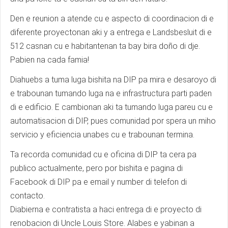
Den e reunion a atende cu e aspecto di coordinacion di e
diferente proyectonan aki y a entrega e Landsbesluit di e
512 casnan cu e habitantenan ta bay bira doño di dje.
Pabien na cada famia!
Diahuebs a tuma luga bishita na DIP pa mira e desaroyo di
e trabounan tumando luga na e infrastructura parti paden
di e edificio. E cambionan aki ta tumando luga pareu cu e
automatisacion di DIP, pues comunidad por spera un miho
servicio y eficiencia unabes cu e trabounan termina.
Ta recorda comunidad cu e oficina di DIP ta cera pa
publico actualmente, pero por bishita e pagina di
Facebook di DIP pa e email y number di telefon di
contacto.
Diabierna e contratista a haci entrega di e proyecto di
renobacion di Uncle Louis Store. Alabes e yabinan a