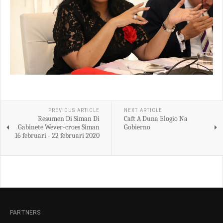
PREVIOUS ARTICLE
NEXT ARTICLE
Resumen Di Siman Di
Caft A Duna Elogio Na
Gabinete Wever-croes Siman
Gobierno
16 februari - 22 februari 2020
PARTNERS