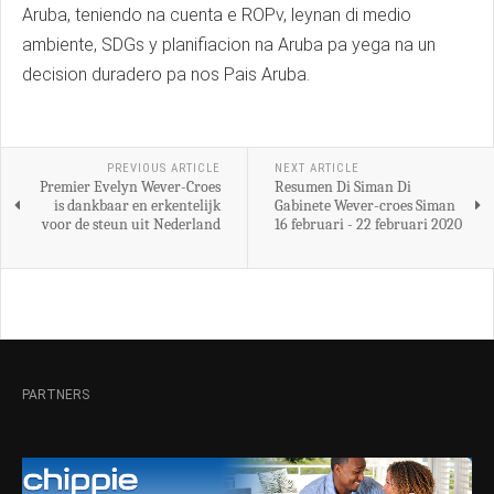
Aruba, teniendo na cuenta e ROPv, leynan di medio
ambiente, SDGs y planifiacion na Aruba pa yega na un
decision duradero pa nos Pais Aruba.
PREVIOUS ARTICLE
NEXT ARTICLE
Premier Evelyn Wever-Croes
Resumen Di Siman Di
is dankbaar en erkentelijk
Gabinete Wever-croes Siman
voor de steun uit Nederland
16 februari - 22 februari 2020
PARTNERS