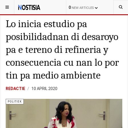
YOU ARE HERE:
ARUBA
POLITIEK
0
NEW ARTICLES
Lo inicia estudio pa
posibilidadnan di desaroyo
pa e tereno di refineria y
consecuencia cu nan lo por
tin pa medio ambiente
REDACTIE
10 APRIL 2020
POLITIEK