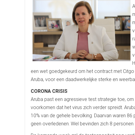
A
m
m
v
r
w
v
H
een wet goedgekeurd om het contract met Citgo t
Aruba, voor een daadwerkelijke sterke en weerba
CORONA CRISIS
Aruba past een agressieve test strategie toe, om
voorkomen dat het virus zich verder spreidt. Arub
10% van de gehele bevolking. Daarvan waren 86 pos
geen overledenen. Wel bevinden zich 8 personen i