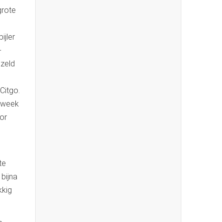
grote
ijler
-
jzeld
Citgo.
e week
or
te
 bijna
kkig