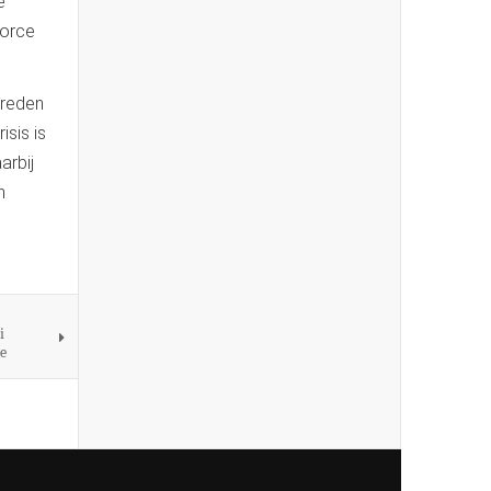
e
force
vreden
isis is
arbij
n
i
te