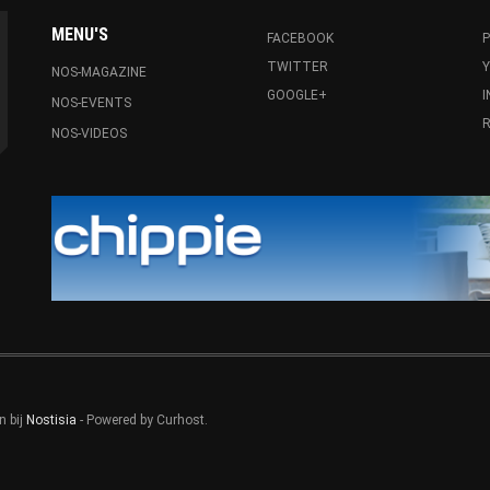
MENU'S
FACEBOOK
P
TWITTER
NOS-MAGAZINE
GOOGLE+
NOS-EVENTS
R
NOS-VIDEOS
n bij
Nostisia
- Powered by Curhost.