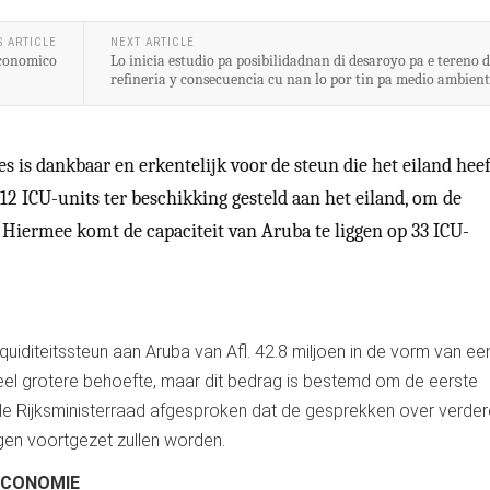
S ARTICLE
NEXT ARTICLE
Economico
Lo inicia estudio pa posibilidadnan di desaroyo pa e tereno d
refineria y consecuencia cu nan lo por tin pa medio ambien
 is dankbaar en erkentelijk voor de steun die het eiland heef
2 ICU-units ter beschikking gesteld aan het eiland, om de
. Hiermee komt de capaciteit van Aruba te liggen op 33 ICU-
quiditeitssteun aan Aruba van Afl. 42.8 miljoen in de vorm van ee
eel grotere behoefte, maar dit bedrag is bestemd om de eerste
de Rijksministerraad afgesproken dat de gesprekken over verder
gen voortgezet zullen worden.
ECONOMIE