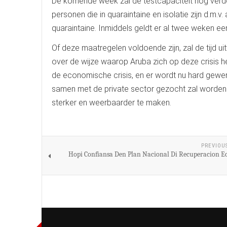
De komende week zal de testcapaciteit nog verder
personen die in quaraintaine en isolatie zijn d.
quaraintaine. Inmiddels geldt er al twee weken ee
Of deze maatregelen voldoende zijn, zal de tijd ui
over de wijze waarop Aruba zich op deze crisis hee
de economische crisis, en er wordt nu hard gewer
samen met de private sector gezocht zal worde
sterker en weerbaarder te maken.
PREVIOU
Hopi Confiansa Den Plan Nacional Di Recuperacion 