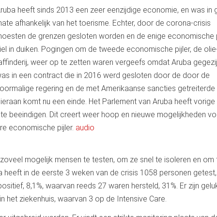
ruba heeft sinds 2013 een zeer eenzijdige economie, en was in 
ate afhankelijk van het toerisme. Echter, door de corona-crisis
oesten de grenzen gesloten worden en de enige economische p
iel in duiken. Pogingen om de tweede economische pijler, de olie
affinderij, weer op te zetten waren vergeefs omdat Aruba gegezi
as in een contract die in 2016 werd gesloten door de door de
oormalige regering en de met Amerikaanse sancties getreiterde 
ieraan komt nu een einde. Het Parlement van Aruba heeft vorig
e beeindigen. Dit creert weer hoop en nieuwe mogelijkheden vo
re economische pijler.
audio
 zoveel mogelijk mensen te testen, om ze snel te isoleren en om 
a heeft in de eerste 3 weken van de crisis 1058 personen getest,
itief, 8,1%, waarvan reeds 27 waren hersteld, 31%. Er zijn gelu
n het ziekenhuis, waarvan 3 op de Intensive Care.