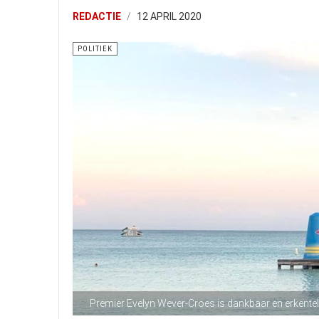
REDACTIE
12 APRIL 2020
POLITIEK
Premier Evelyn Wever-Croes is dankbaar en erkenteli