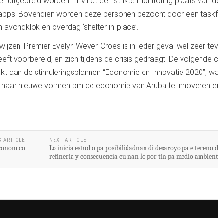
 uitgebreid worden. Er vindt een strikte monitoring plaats van d
m.v. apps. Bovendien worden deze personen bezocht door een task
n avondklok en overdag ‘shelter-in-place’.
twijzen. Premier Evelyn Wever-Croes is in ieder geval wel zeer te
ft voorbereid, en zich tijdens de crisis gedraagt. De volgende cr
kt aan de stimuleringsplannen “Economie en Innovatie 2020”, wa
n naar nieuwe vormen om de economie van Aruba te innoveren e
S ARTICLE
NEXT ARTICLE
Economico
Lo inicia estudio pa posibilidadnan di desaroyo pa e tereno d
refineria y consecuencia cu nan lo por tin pa medio ambien