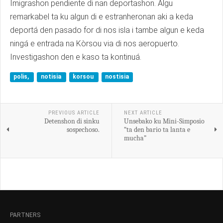
Imigrashon pendiente di nan deportashon. Algu
remarkabel ta ku algun di e estranheronan aki a keda
deportá den pasado for di nos isla i tambe algun e keda
ningá e entrada na Kòrsou via di nos aeropuerto.
Investigashon den e kaso ta kontinuá.
polis,
notisia
korsou
nostisia
PREVIOUS ARTICLE
NEXT ARTICLE
Detenshon di sinku
Unsebako ku Mini-Simposio
sospechoso.
“ta den bario ta lanta e
mucha”
PARTNERS