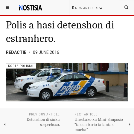
YOU ARE HERE:
CURAÇAO
LOKAL
0
NEW ARTICLES
Polis a hasi detenshon di
estranhero.
REDACTIE
09 JUNE 2016
KORTE-POLISIAL
PREVIOUS ARTICLE
NEXT ARTICLE
Detenshon di sinku
Unsebako ku Mini-Simposio
sospechoso.
“ta den bario ta lanta e
mucha”