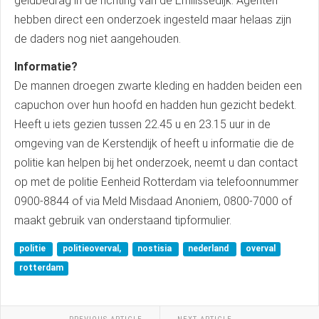
geldbedrag in de richting van de Emilissedijk. Agenten
hebben direct een onderzoek ingesteld maar helaas zijn
de daders nog niet aangehouden.
Informatie?
De mannen droegen zwarte kleding en hadden beiden een
capuchon over hun hoofd en hadden hun gezicht bedekt.
Heeft u iets gezien tussen 22.45 u en 23.15 uur in de
omgeving van de Kerstendijk of heeft u informatie die de
politie kan helpen bij het onderzoek, neemt u dan contact
op met de politie Eenheid Rotterdam via telefoonnummer
0900-8844 of via Meld Misdaad Anoniem, 0800-7000 of
maakt gebruik van onderstaand tipformulier.
politie
politieoverval,
nostisia
nederland
overval
rotterdam