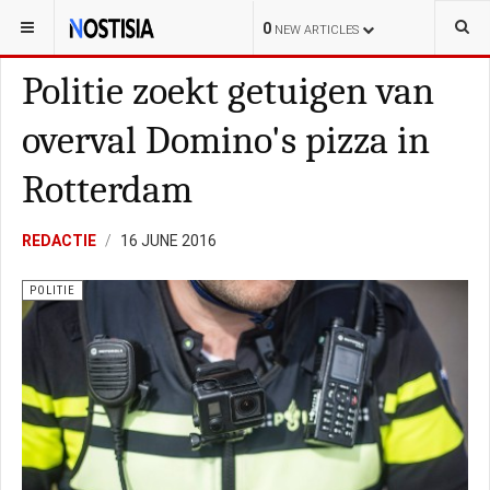
YOU ARE HERE:
NEDERLAND
POLITIE
0
NEW ARTICLES
Politie zoekt getuigen van
overval Domino's pizza in
Rotterdam
REDACTIE
16 JUNE 2016
POLITIE