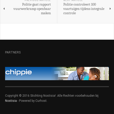
PREVIOUS ARTICLE
NEXT ARTICLE
Politie gaat rapport
Politie controleert 100
vuurwerkramp openbaar
vaartuigen tijdens integrale
maken
controle
PARTNERS
Copyright © 2016 Stichting Nostisia!. Alle Rechten voorbehouden bij
Nostisia
- Powered by Curhost.