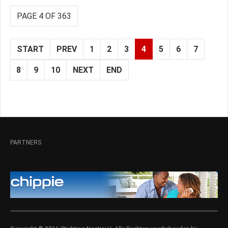
PAGE 4 OF 363
START
PREV
1
2
3
4
5
6
7
8
9
10
NEXT
END
PARTNERS