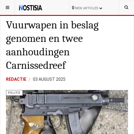
YOU ARE HERE:
NEDERLAND
0
NEW ARTICLES
Vuurwapen in beslag
genomen en twee
aanhoudingen
Carnissedreef
REDACTIE
03 AUGUST 2025
POLITIE