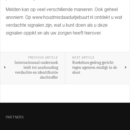
Melden kan op veel verschillende manieren. Ook geheel
anoniem. Op www.houdmisdaaduitjebuurt.nl ontdekt u wat
verdachte signalen zijn, wat u kunt doen als u deze
signalen oppikt en als uw zorgen heeft hierover.
PREVIOUS ARTICLE
NEXT ARTICLE
Internationaal onderzoek
Roekeloos gedrag gericht
leidt tot aanhouding
tegen agenten eindigt in de
verdachte en identificatie
sloot
slachtoffer
PARTNERS