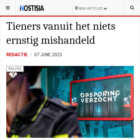
YOU ARE HERE:
NEDERLAND
POLITIE
0
NEW ARTICLES
Tieners vanuit het niets
ernstig mishandeld
REDACTIE
07 JUNE 2023
POLITIE