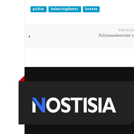
politie
belastingdienst
boetes
PREVIOU
Politiemedewerker o