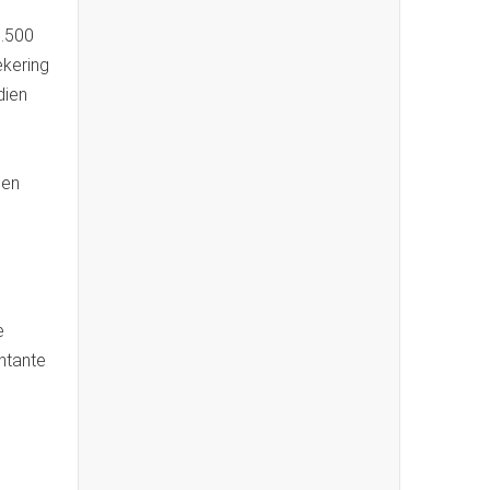
3.500
ekering
dien
den
e
ntante