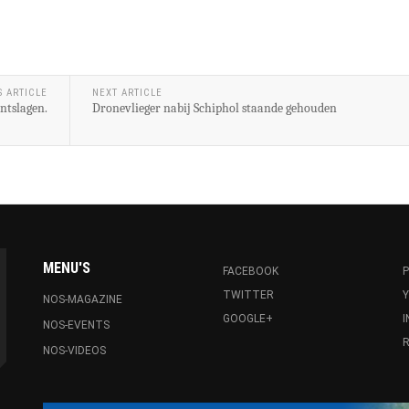
S ARTICLE
NEXT ARTICLE
ntslagen.
Dronevlieger nabij Schiphol staande gehouden
MENU'S
FACEBOOK
P
TWITTER
NOS-MAGAZINE
GOOGLE+
NOS-EVENTS
R
NOS-VIDEOS