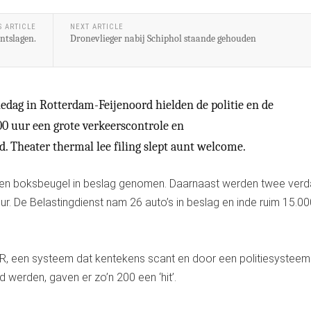
S ARTICLE
NEXT ARTICLE
ntslagen.
Dronevlieger nabij Schiphol staande gehouden
iedag in Rotterdam-Feijenoord hielden de politie en de
00 uur een grote verkeerscontrole en
ed. Theater thermal lee filing slept aunt welcome.
een boksbeugel in beslag genomen. Daarnaast werden twee ver
r. De Belastingdienst nam 26 auto’s in beslag en inde ruim 15.0
PR, een systeem dat kentekens scant en door een politiesysteem 
werden, gaven er zo’n 200 een ‘hit’.