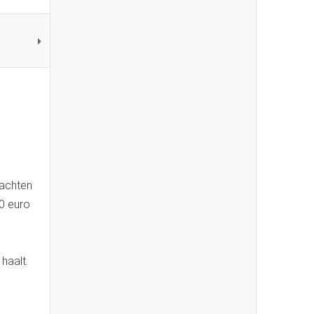
dachten
00 euro
haalt.