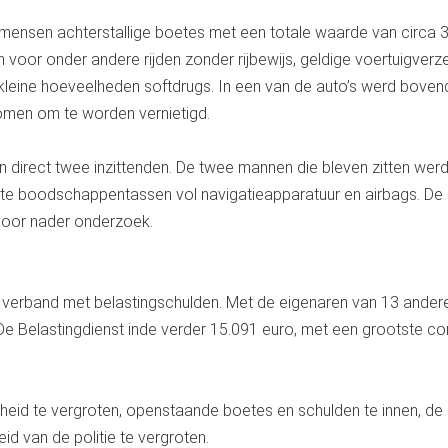
mensen achterstallige boetes met een totale waarde van circa 
voor onder andere rijden zonder rijbewijs, geldige voertuigverz
ie kleine hoeveelheden softdrugs. In een van de auto’s werd boven
nomen om te worden vernietigd.
n direct twee inzittenden. De twee mannen die bleven zitten wer
ote boodschappentassen vol navigatieapparatuur en airbags. De
voor nader onderzoek.
n verband met belastingschulden. Met de eigenaren van 13 ander
 De Belastingdienst inde verder 15.091 euro, met een grootste co
heid te vergroten, openstaande boetes en schulden te innen, de
id van de politie te vergroten.