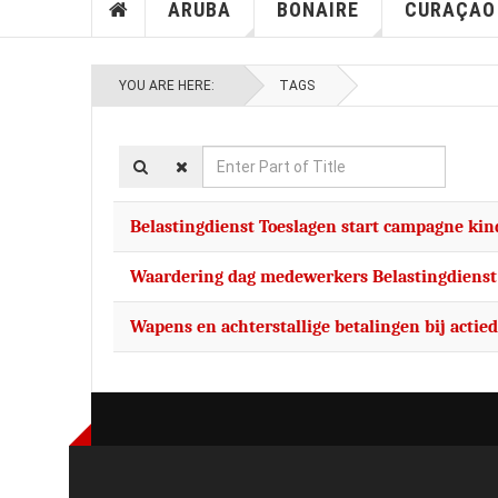
ARUBA
BONAIRE
CURAÇAO
YOU ARE HERE:
TAGS
Enter
Part
of
Belastingdienst Toeslagen start campagne kin
Title
Waardering dag medewerkers Belastingdiens
Wapens en achterstallige betalingen bij actied