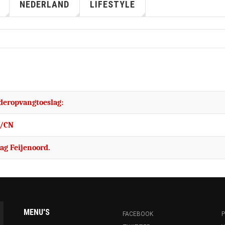
NEDERLAND
LIFESTYLE
deropvangtoeslag:
t/CN
ag Feijenoord.
MENU'S
FACEBOOK
P