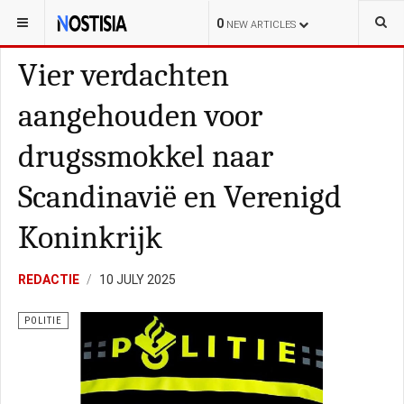
YOU ARE HERE:
NEDERLAND
POLITIE
0
NEW ARTICLES
Vier verdachten
aangehouden voor
drugssmokkel naar
Scandinavië en Verenigd
Koninkrijk
REDACTIE
10 JULY 2025
POLITIE