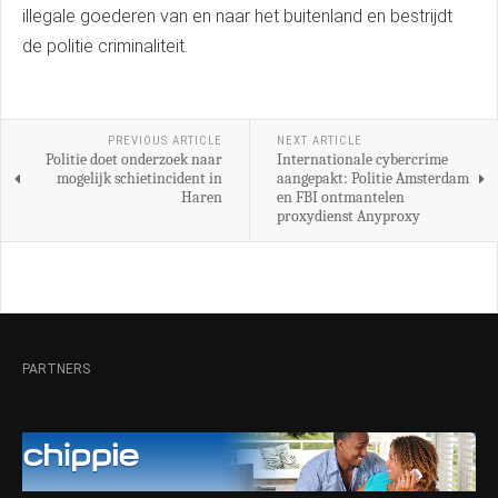
illegale goederen van en naar het buitenland en bestrijdt
de politie criminaliteit.
PREVIOUS ARTICLE
NEXT ARTICLE
Politie doet onderzoek naar
Internationale cybercrime
mogelijk schietincident in
aangepakt: Politie Amsterdam
Haren
en FBI ontmantelen
proxydienst Anyproxy
PARTNERS