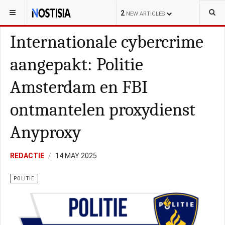
YOU ARE HERE:
NEDERLAND
POLITIE
2
NEW ARTICLES
Internationale cybercrime
aangepakt: Politie
Amsterdam en FBI
ontmantelen proxydienst
Anyproxy
REDACTIE
14 MAY 2025
POLITIE