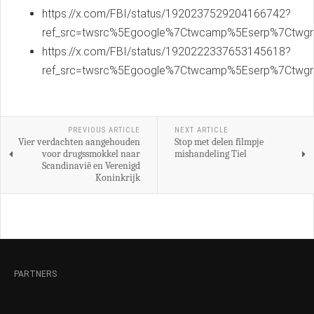
https://x.com/FBI/status/1920237529204166742?
ref_src=twsrc%5Egoogle%7Ctwcamp%5Eserp%7Ctwg
https://x.com/FBI/status/1920222337653145618?
ref_src=twsrc%5Egoogle%7Ctwcamp%5Eserp%7Ctwg
PREVIOUS ARTICLE
NEXT ARTICLE
Vier verdachten aangehouden
Stop met delen filmpje
voor drugssmokkel naar
mishandeling Tiel
Scandinavië en Verenigd
Koninkrijk
PARTNERS