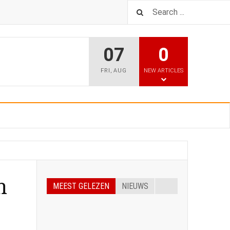
07
0
FRI
,
AUG
NEW ARTICLES
n
MEEST GELEZEN
NIEUWS