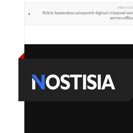
PREVIOU
Politie Amsterdam ontmantelt digitaal crimineel net
servers offli