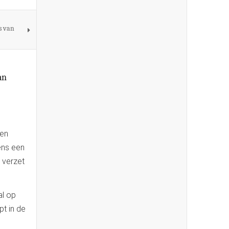
s van
an
gen
ens een
 verzet
al op
t in de