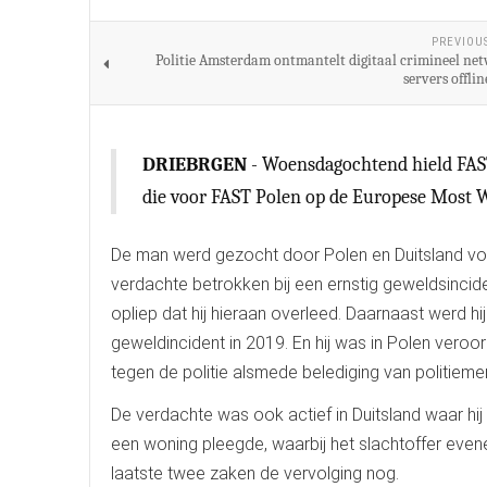
PREVIOU
Politie Amsterdam ontmantelt digitaal crimineel net
servers offli
DRIEBRGEN
- Woensdagochtend hield FAST
die voor FAST Polen op de Europese Most Wa
De man werd gezocht door Polen en Duitsland voor
verdachte betrokken bij een ernstig geweldsincide
opliep dat hij hieraan overleed. Daarnaast werd h
geweldincident in 2019. En hij was in Polen veroo
tegen de politie alsmede belediging van politiemen
De verdachte was ook actief in Duitsland waar h
een woning pleegde, waarbij het slachtoffer even
laatste twee zaken de vervolging nog.