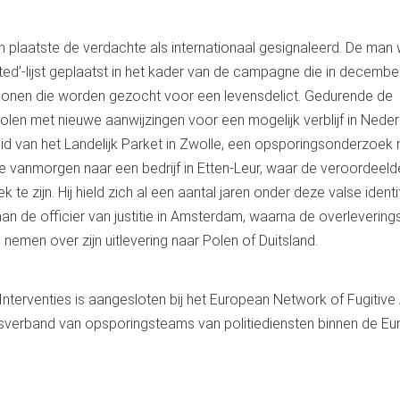
 plaatste de verdachte als internationaal gesignaleerd. De man
’-lijst geplaatst in het kader van de campagne die in decembe
onen die worden gezocht voor een levensdelict. Gedurende de
n met nieuwe aanwijzingen voor een mogelijk verblijf in Neder
d van het Landelijk Parket in Zwolle, een opsporingsonderzoek 
de vanmorgen naar een bedrijf in Etten-Leur, waar de veroordeeld
te zijn. Hij hield zich al een aantal jaren onder deze valse identit
an de officier van justitie in Amsterdam, waarna de overleverin
nemen over zijn uitlevering naar Polen of Duitsland.
nterventies is aangesloten bij het European Network of Fugitive
verband van opsporingsteams van politiediensten binnen de E