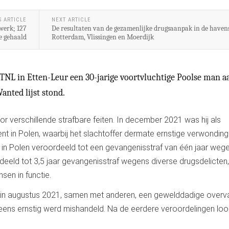
S ARTICLE
NEXT ARTICLE
werk; 127
De resultaten van de gezamenlijke drugsaanpak in de haven
ne gehaald
Rotterdam, Vlissingen en Moerdijk
NL in Etten-Leur een 30-jarige voortvluchtige Poolse man a
nted lijst stond.
 verschillende strafbare feiten. In december 2021 was hij als
nt in Polen, waarbij het slachtoffer dermate ernstige verwondin
ij in Polen veroordeeld tot een gevangenisstraf van één jaar weg
rdeeld tot 3,5 jaar gevangenisstraf wegens diverse drugsdelicten,
sen in functie.
ij in augustus 2021, samen met anderen, een gewelddadige overv
eens ernstig werd mishandeld. Na de eerdere veroordelingen loop