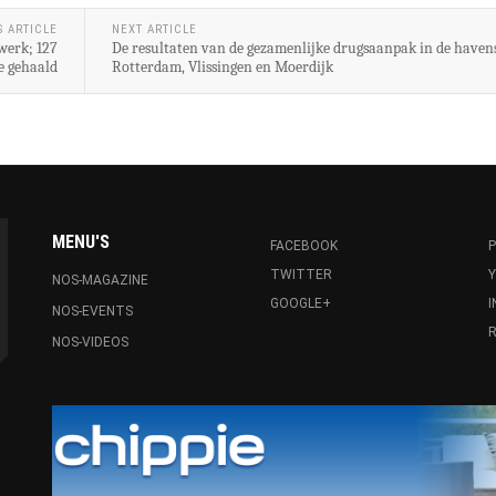
S ARTICLE
NEXT ARTICLE
werk; 127
De resultaten van de gezamenlijke drugsaanpak in de haven
ne gehaald
Rotterdam, Vlissingen en Moerdijk
MENU'S
FACEBOOK
P
TWITTER
NOS-MAGAZINE
GOOGLE+
NOS-EVENTS
R
NOS-VIDEOS