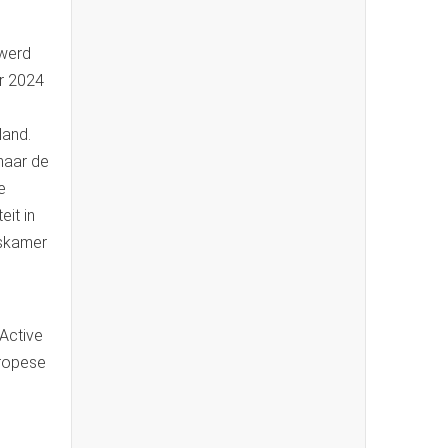
 werd
r 2024
land.
naar de
e
eit in
gskamer
 Active
uropese