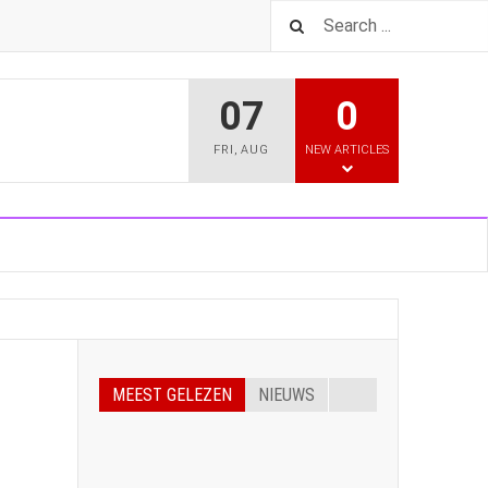
07
0
FRI
,
AUG
NEW ARTICLES
MEEST GELEZEN
NIEUWS