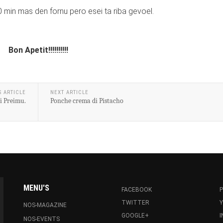
10 min mas den fornu pero esei ta riba gevoel.
Bon Apetit!!!!!!!!!!
S ARTICLE
NEXT ARTICLE
di Preimu.
Ponche crema di Pistacho
MENU'S
FACEBOOK
P
TWITTER
NOS-MAGAZINE
GOOGLE+
NOS-EVENTS