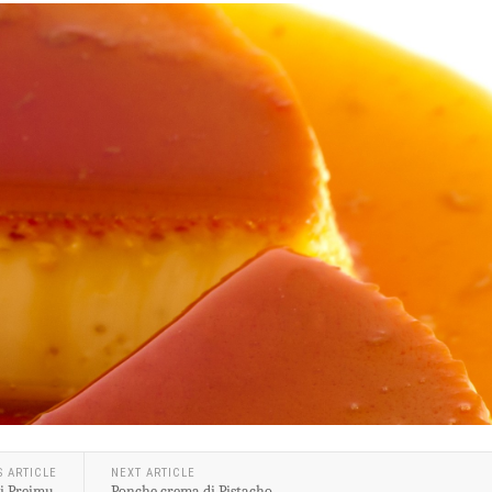
S ARTICLE
NEXT ARTICLE
di Preimu.
Ponche crema di Pistacho