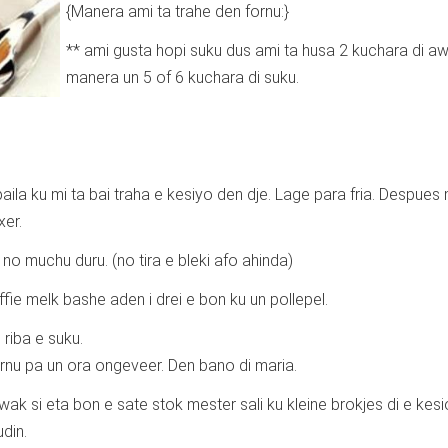
{Manera ami ta trahe den fornu:}
** ami gusta hopi suku dus ami ta husa 2 kuchara di aw
manera un 5 of 6 kuchara di suku.
ila ku mi ta bai traha e kesiyo den dje. Lage para fria. Despues 
er.
o muchu duru. (no tira e bleki afo ahinda)
fie melk bashe aden i drei e bon ku un pollepel.
 riba e suku.
ornu pa un ora ongeveer. Den bano di maria.
wak si eta bon e sate stok mester sali ku kleine brokjes di e kesi
udin.