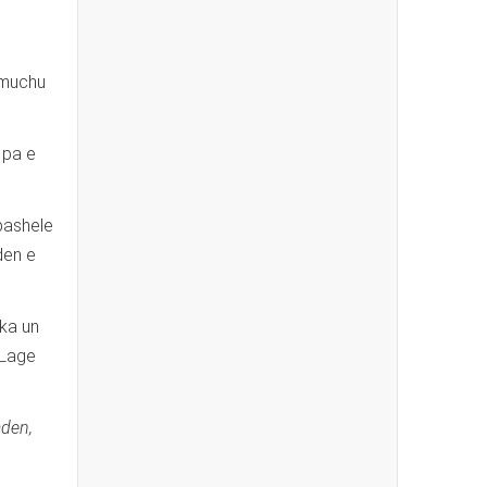
 muchu
 pa e
 bashele
den e
nka un
. Lage
aden,