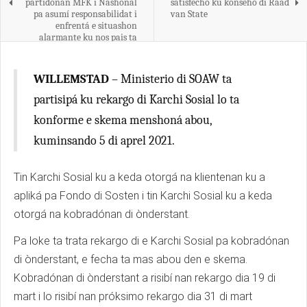
partidonan MFK i Nashonal
satisfecho ku konseho di Raad
pa asumí responsabilidat i
van State
enfrentá e situashon
alarmante ku nos pais ta
pasando aden.
WILLEMSTAD
– Ministerio di SOAW ta
partisipá ku rekargo di Karchi Sosial lo ta
konforme e skema menshoná abou,
kuminsando 5 di aprel 2021.
Tin Karchi Sosial ku a keda otorgá na klientenan ku a
apliká pa Fondo di Sosten i tin Karchi Sosial ku a keda
otorgá na kobradónan di ònderstant.
Pa loke ta trata rekargo di e Karchi Sosial pa kobradónan
di ònderstant, e fecha ta mas abou den e skema.
Kobradónan di ònderstant a risibí nan rekargo dia 19 di
mart i lo risibí nan próksimo rekargo dia 31 di mart