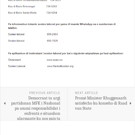
PREVIOUS ARTICLE
NEXT ARTICLE
Democraat ta urgi
Promé Minister Rhuggenaath
partidonan MFK i Nashonal
satisfecho ku konseho di Raad
pa asumí responsabilidat i
van State
enfrentá e situashon
alarmante ku nos pais ta
pasando aden.