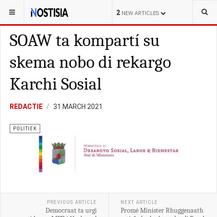
YOU ARE HERE:
CURAÇAO
POLITIEK
2
NEW ARTICLES
SOAW ta kompartí su
skema nobo di rekargo
Karchi Sosial
REDACTIE
31 MARCH 2021
POLITIEK
PREVIOUS ARTICLE
NEXT ARTICLE
Democraat ta urgi
Promé Minister Rhuggenaath