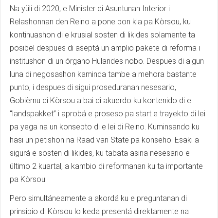
Na yüli di 2020, e Minister di Asuntunan Interior i
Relashonnan den Reino a pone bon kla pa Kòrsou, ku
kontinuashon di e krusial sosten di likides solamente ta
posibel despues di aseptá un amplio pakete di reforma i
institushon di un órgano Hulandes nobo. Despues di algun
luna di negosashon kaminda tambe a mehora bastante
punto, i despues di sigui proseduranan nesesario,
Gobièrnu di Kòrsou a bai di akuerdo ku kontenido di e
“landspakket” i aprobá e proseso pa start e trayekto di lei
pa yega na un konsepto di e lei di Reino. Kuminsando ku
hasi un petishon na Raad van State pa konseho. Esaki a
sigurá e sosten di likides, ku tabata asina nesesario e
último 2 kuartal, a kambio di reformanan ku ta importante
pa Kòrsou.
Pero simultáneamente a akordá ku e preguntanan di
prinsipio di Kòrsou lo keda presentá direktamente na