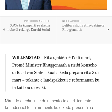
PREVIOUS ARTICLE
NEXT ARTICLE
SOAW ta kompartí su skema
Deliberashon retiro Gabinete
nobo di rekargo Karchi Sosial
Rhuggenaath
WILLEMSTAD
– Riba djabièrnè 19 di mart,
Promé Minister Rhuggenaath a risibí konseho
di Raad van State – kual a keda prepará riba 3 di
mart – tokante e landspakket i e reformanan ku
ta kai bou di esaki.
Mirando e echo ku e dokumento ta estríktamente
konfidensial te na momentu ku e keda presentá na