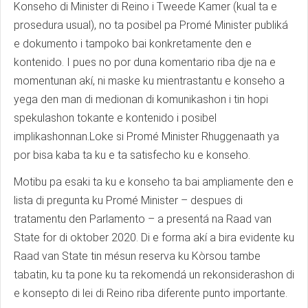
Konseho di Minister di Reino i Tweede Kamer (kual ta e
prosedura usual), no ta posibel pa Promé Minister publiká
e dokumento i tampoko bai konkretamente den e
kontenido. I pues no por duna komentario riba dje na e
momentunan akí, ni maske ku mientrastantu e konseho a
yega den man di medionan di komunikashon i tin hopi
spekulashon tokante e kontenido i posibel
implikashonnan.Loke si Promé Minister Rhuggenaath ya
por bisa kaba ta ku e ta satisfecho ku e konseho.
Motibu pa esaki ta ku e konseho ta bai ampliamente den e
lista di pregunta ku Promé Minister – despues di
tratamentu den Parlamento – a presentá na Raad van
State for di oktober 2020. Di e forma akí a bira evidente ku
Raad van State tin mésun reserva ku Kòrsou tambe
tabatin, ku ta pone ku ta rekomendá un rekonsiderashon di
e konsepto di lei di Reino riba diferente punto importante.