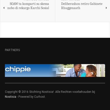
SOAW ta kompartí su skema
Deliberashon retiro Gabinete
nobo di rekargo Karchi Sosial
Rhuggenaath
PARTNERS
Copyright © 2016 Stichting Nostisia!. Alle Rechten voorbehouden bij
Nostisia
- Powered by Curhost.