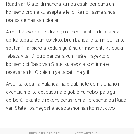
Raad van State, di manera ku riba esaki por duna un
konseho promé ku aseptá e lei di Reino i asina ainda
realisá demas kambionan.
A resultá awor ku e strategia di negosashon ku a keda
apliká tabata esun korekto. Di un banda, e tan importante
sosten finansiero a keda sigurá na un momentu ku esaki
tabata vital. Di otro banda, a kuminsá e trayekto di
konseho di Raad van State, ku awor a konfirmá e
resevanan ku Gobièrnu ya tabatin na yüli.
Awor ta keda na Hulanda, na e gabinete demisionario i
eventualmente despues na e gobièrnu nobo, pa sigui
deliberá tokante e rekonsiderashonnan presentá pa Raad
van State i pa negoshá adaptashonnan konstruktivo.
PREVIOUS ARTICLE
NEXT ARTICLE