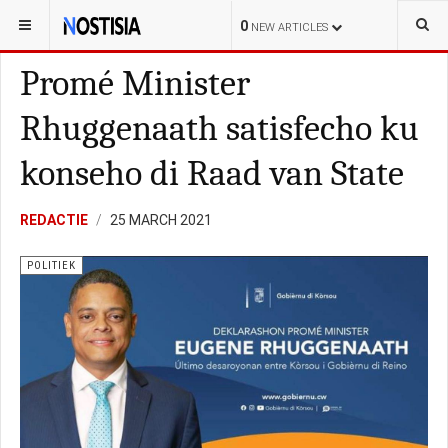
YOU ARE HERE:
CURAÇAO
POLITIEK
0
NEW ARTICLES
Promé Minister
Rhuggenaath satisfecho ku
konseho di Raad van State
REDACTIE
25 MARCH 2021
POLITIEK