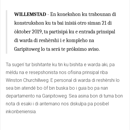
WILLEMSTAD
- En konekshon ku trabounan di
konstrukshon ku ta bai inisiá otro siman 21 di
òktober 2019, ta partisipá ku e entrada prinsipal
di warda di reshèrshi i e kompleho na
Garipitoweg lo ta será te próksimo aviso.
Ta sugerí tur bishitante ku tin ku bishita e warda aki, pa
mèldu na e resepshonista nos ofisina prinsipal riba
Winston Churchillweg. E personal di warda di reshèrshi lo
sea bin atendé bo òf bin buska bo i guia bo pa nan
departamento na Garipitoweg. Sea asina bon di tuma bon
nota di esaki i di antemano nos diskulpa pa posibel
inkonbeniensia.