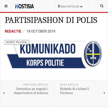
YOU ARE HERE:
CURAÇAO
KORTE-POLISIAL
0
NEW ARTICLES
PARTISIPASHON DI POLIS
REDACTIE
18 OCTOBER 2019
KORTE-POLISIAL
PREVIOUS ARTICLE
NEXT ARTICLE
Detenshon pa negoshi i
Búskeda di e hóben S.
eksportashon di kokaina
Christina