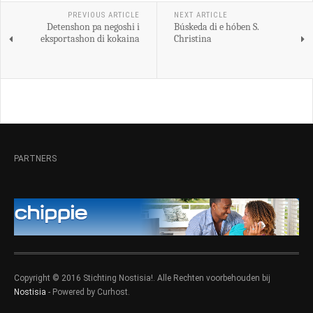
PREVIOUS ARTICLE
NEXT ARTICLE
Detenshon pa negoshi i
Búskeda di e hóben S.
eksportashon di kokaina
Christina
PARTNERS
Copyright © 2016 Stichting Nostisia!. Alle Rechten voorbehouden bij
Nostisia
- Powered by Curhost.