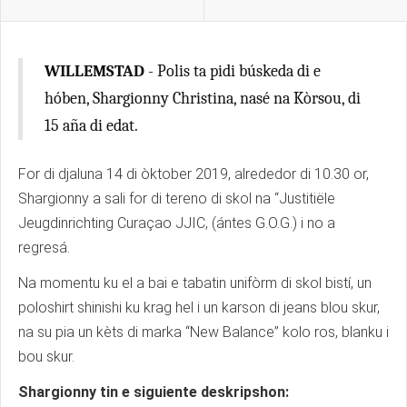
WILLEMSTAD
- Polis ta pidi búskeda di e
hóben, Shargionny Christina, nasé na Kòrsou, di
15 aña di edat.
For di djaluna 14 di òktober 2019, alrededor di 10.30 or,
Shargionny a sali for di tereno di skol na “Justitiële
Jeugdinrichting Curaçao JJIC, (ántes G.O.G.) i no a
regresá.
Na momentu ku el a bai e tabatin unifòrm di skol bistí, un
poloshirt shinishi ku krag hel i un karson di jeans blou skur,
na su pia un kèts di marka “New Balance” kolo ros, blanku i
bou skur.
Shargionny tin e siguiente deskripshon: