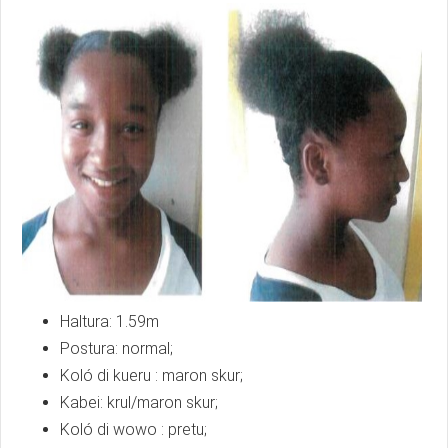
Haltura: 1.59m
Postura: normal;
Koló di kueru : maron skur;
Kabei: krul/maron skur;
Koló di wowo : pretu;