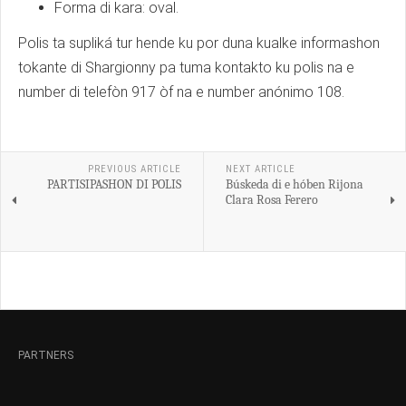
Forma di kara: oval.
Polis ta supliká tur hende ku por duna kualke informashon
tokante di Shargionny pa tuma kontakto ku polis na e
number di telefòn 917 òf na e number anónimo 108.
PREVIOUS ARTICLE
NEXT ARTICLE
PARTISIPASHON DI POLIS
Búskeda di e hóben Rijona
Clara Rosa Ferero
PARTNERS