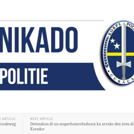
S ARTICLE
NEXT ARTICLE
 Roodeweg
Detenshon di un sospechosorelashoná ku atrako den área di
Koredor