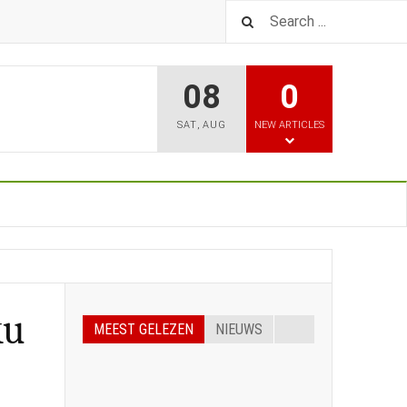
08
0
SAT
,
AUG
NEW ARTICLES
ku
MEEST GELEZEN
NIEUWS