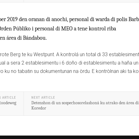
r 2019 den oranan di anochi, personal di warda di polis Barb
den Públiko i personal di MEO a tene kontrol riba
en área di Bándabou.
Grote Berg te ku Westpunt. A kontrolá un total di 33 establesimen
kual a sera 2 establesimentu i 6 doño di establesimentu a haña un
 ku no tabatin su dokumentunan na òrdu. E kontròlnan aki ta ko
S ARTICLE
NEXT ARTICLE
 Roodeweg
Detenshon di un sospechosorelashoná ku atrako den área di
Koredor