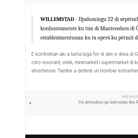
WILLEMSTAD
- Djadumingu 22 di sèptèmbe
konhuntamente ku tim di Mantenshon di Òr
establesimentunan ku ta operá ku pèrmit d
E kontrolnan aki a tuma lugá for di den e área di 
otro resorant, snèk, minimarket i supermarket di 
atvertensia. Tambe a detené un hòmber estranhero
PREVIOU
Un detenshon pa ladronisia den