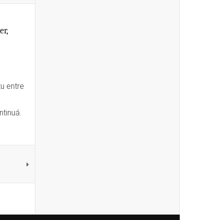
er,
tu entre
ntinuá.