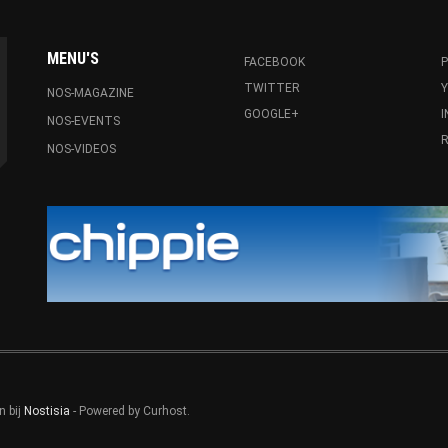
MENU'S
FACEBOOK
P
TWITTER
NOS-MAGAZINE
GOOGLE+
NOS-EVENTS
R
NOS-VIDEOS
n bij
Nostisia
- Powered by Curhost.