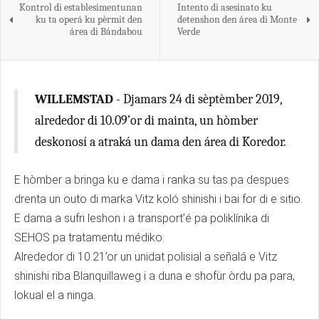
Kontrol di establesimentunan
Intento di asesinato ku
ku ta operá ku pèrmit den
detenshon den área di Monte
área di Bándabou
Verde
WILLEMSTAD
- Djamars 24 di sèptèmber 2019,
alrededor di 10.09’or di mainta, un hòmber
deskonosí a atraká un dama den área di Koredor.
E hòmber a bringa ku e dama i ranka su tas pa despues
drenta un outo di marka Vitz koló shinishi i bai for di e sitio.
E dama a sufri leshon i a transport’é pa poliklínika di
SEHOS pa tratamentu médiko.
Alrededor di 10.21’or un unidat polisial a señalá e Vitz
shinishi riba Blanquillaweg i a duna e shofùr òrdu pa para,
lokual el a ninga.