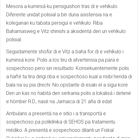
Mesora a kuminsá ku persiguishon tras di e vehíkulo.
Diferente unidat polisial a bin duna asistensia na e
koleganan ku tabata persiguí e vehíkulo. Riba
Bahamasweg e Vitz shinishi a aksidentá den un vehíkulo
polisial.
Seguidamente shofùr di e Vitz a baha for di e vehíkulo i
kuminsá kore. Polis a los tiru di atvertensia pa para e
sospechoso pero sin resultado. Konsekuentemente polis
a hañ’é ta tira dirigí riba e sospechoso kual a risibí herida di
bala na su pia drechi. No opstante di esaki el a sigui kore.
Den un kas no habitá den serkania polis a lokalisá i detené
e hòmber R.D., nasé na Jamaica di 21 aña di edat.
Ambulans a presentá na e sitio i a transportá e
sospechoso pa poliklínika di SEHOS pa tratamentu
médiko. A presentá e sospechoso dilanti un Fiskal