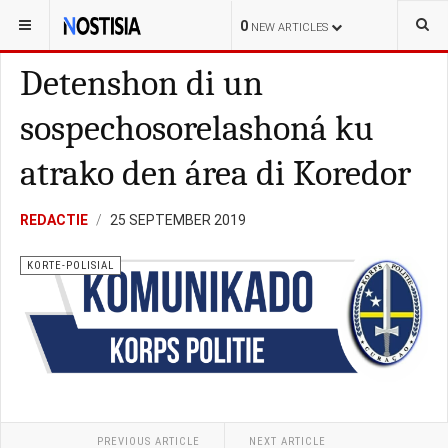
YOU ARE HERE:
CURAÇAO
INGEZONDEN
0
NEW ARTICLES
Detenshon di un
sospechosorelashoná ku
atrako den área di Koredor
REDACTIE
25 SEPTEMBER 2019
KORTE-POLISIAL
PREVIOUS ARTICLE
NEXT ARTICLE