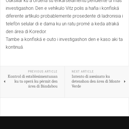
Ouksiliar ku a ordená su enkarselamentu pendiente di mas
investigashon. Den e vehíkulo Vitz polis a haña i konfiská
diferente artíkulo probablemente prosedente di ladronisia i
telefòn selular di e dama ku un ratu promé a keda atraká
den área di Koredor.
Tambe a konfiská e outo i investigashon den e kaso aki ta
kontinuá.
PREVIOUS ARTICLE
NEXT ARTICLE
Kontrol di establesimentunan
Intento di asesinato ku
ku ta operá ku pèrmit den
detenshon den área di Monte
área di Bándabou
Verde