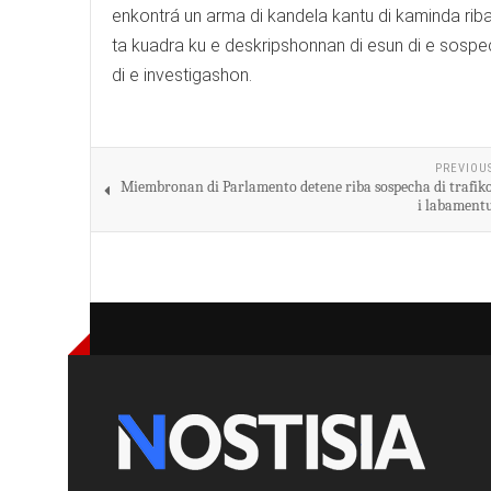
enkontrá un arma di kandela kantu di kaminda riba
ta kuadra ku e deskripshonnan di esun di e sospe
di e investigashon.
PREVIOU
Miembronan di Parlamento detene riba sospecha di trafiko
i labamentu