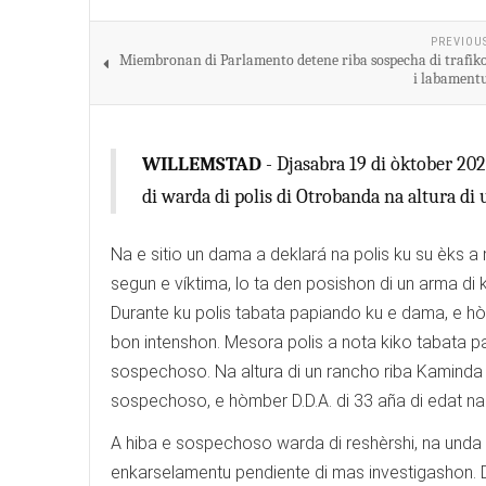
PREVIOU
Miembronan di Parlamento detene riba sospecha di trafiko
i labamentu
WILLEMSTAD
- Djasabra 19 di òktober 2024
di warda di polis di Otrobanda na altura di
Na e sitio un dama a deklará na polis ku su èks a 
segun e víktima, lo ta den posishon di un arma di
Durante ku polis tabata papiando ku e dama, e 
bon intenshon. Mesora polis a nota kiko tabata pa
sospechoso. Na altura di un rancho riba Kaminda M
sospechoso, e hòmber D.D.A. di 33 aña di edat n
A hiba e sospechoso warda di reshèrshi, na unda el
enkarselamentu pendiente di mas investigashon. 