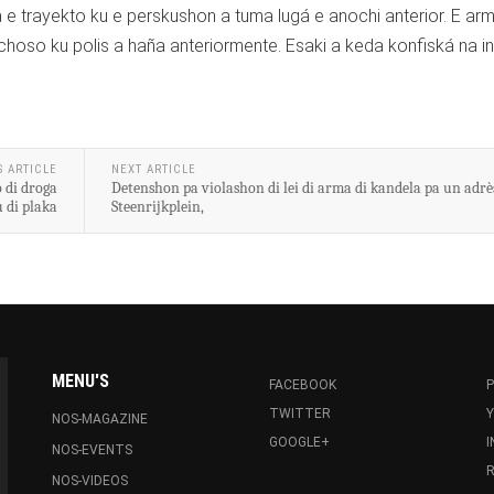
 e trayekto ku e perskushon a tuma lugá e anochi anterior. E arm
choso ku polis a haña anteriormente. Esaki a keda konfiská na i
S ARTICLE
NEXT ARTICLE
 di droga
Detenshon pa violashon di lei di arma di kandela pa un adrè
 di plaka
Steenrijkplein,
MENU'S
FACEBOOK
P
TWITTER
NOS-MAGAZINE
GOOGLE+
NOS-EVENTS
R
NOS-VIDEOS