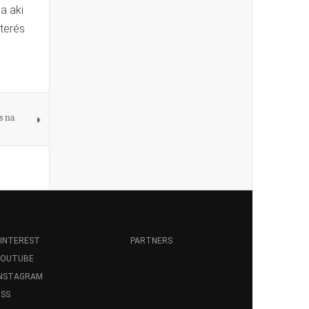
a aki
nterés
s na
INTEREST
PARTNERS
YOUTUBE
INSTAGRAM
SS