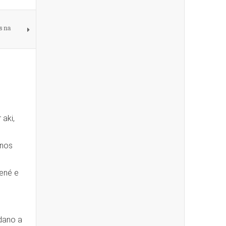
s na
 aki,
enos
tené e
adano a