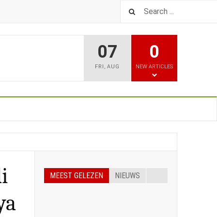
07
0
FRI
,
AUG
NEW ARTICLES
i
MEEST GELEZEN
NIEUWS
ya