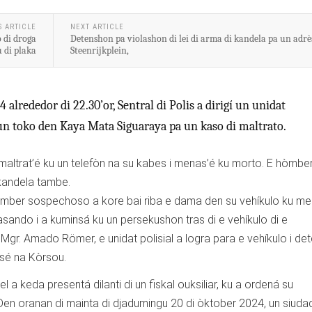
S ARTICLE
NEXT ARTICLE
 di droga
Detenshon pa violashon di lei di arma di kandela pa un adrè
 di plaka
Steenrijkplein,
 alrededor di 22.30’or, Sentral di Polis a dirigí un unidat
 un toko den Kaya Mata Siguaraya pa un kaso di maltrato.
maltrat’é ku un telefòn na su kabes i menas’é ku morto. E hòmber
 kandela tambe.
hòmber sospechoso a kore bai riba e dama den su vehíkulo ku m
sando i a kuminsá ku un persekushon tras di e vehíkulo di e
gr. Amado Römer, e unidat polisial a logra para e vehíkulo i de
asé na Kòrsou.
 a keda presentá dilanti di un fiskal ouksiliar, ku a ordená su
Den oranan di mainta di djadumingu 20 di òktober 2024, un siud