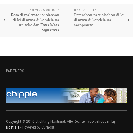
PREVIOUS ARTICLE
NEXT ARTICLE
Kaso di maltrato i violashon
Detenshon pa violashon di lei
di lei di arma di kandela na
di arma di kandela na
un toko den Kaya Mata
aeropuerto
Siguaraya
PARTNERS
Copyright © 2016 Stichting Nostisia!. Alle Rechten voorbehouden bij
Nostisia
- Powered by Curhost.