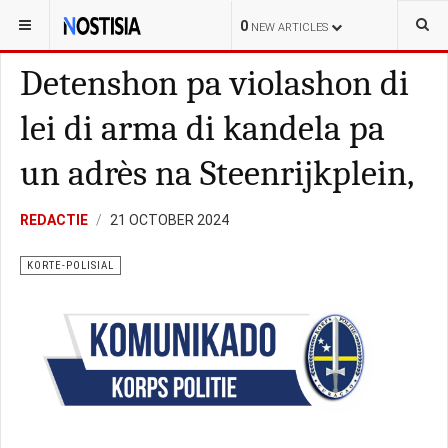
YOU ARE HERE:
CURAÇAO
KORTE-POLISIAL
0
NEW ARTICLES
Detenshon pa violashon di
lei di arma di kandela pa
un adrès na Steenrijkplein,
REDACTIE
21 OCTOBER 2024
KORTE-POLISIAL