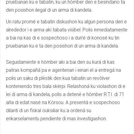
pruebanan ku e tabatin, ku un hòmber den e besindario ta
den posishon ilegal di un arma di kandela.
Un ratu promé e tabatin diskushon ku algun persona den e
alrededor i e arma aki tabata visibel. Polis inmediatamente
a bai na kas di e sospechoso i a dun’é di konosé ku tin
pruebanan ku e ta den posishon di un arma di kandela.
Seguidamente e hòmber aki a bai den su kurá di kas
patras kompañá pa e agentenan i einan el a entregá na
polis un saku di plèstik den kua tabatin un revòlver
konteniendo tres bala skèrpi. Relashoná ku violashon di e
lei di arma di kandela, polis a detené e hòmber R.T.I. di 71
aña di edat nasé na Kòrsou. A presentá e sospechoso
dilanti di un fiskal ouksiliar ku a ordená su
enkarselamentu pendiente di mas investigashon.