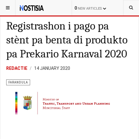
YOU ARE HERE:
CURAÇAO
LOKAL
0
NEW ARTICLES
Registrashon i pago pa
stènt pa benta di produkto
pa Prekario Karnaval 2020
REDACTIE
14 JANUARY 2020
FARANDULA