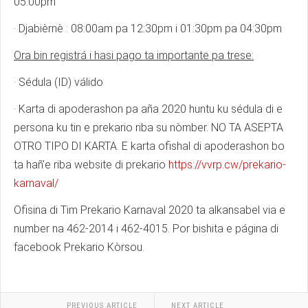
05:00pm
· Djabièrnè : 08:00am pa 12:30pm i 01:30pm pa 04:30pm
Ora bin registrá i hasi pago ta importante pa trese:
· Sédula (ID) válido
· Karta di apoderashon pa aña 2020 huntu ku sédula di e
persona ku tin e prekario riba su nòmber. NO TA ASEPTA
OTRO TIPO DI KARTA. E karta ofishal di apoderashon bo
ta hañ'e riba website di prekario
https://vvrp.cw/prekario-
karnaval/
Ofisina di Tim Prekario Karnaval 2020 ta alkansabel via e
number na 462-2014 i 462-4015. Por bishita e página di
facebook Prekario Kòrsou.
PREVIOUS ARTICLE
NEXT ARTICLE