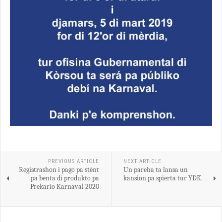
PREVIOUS ARTICLE
NEXT ARTICLE
Registrashon i pago pa stènt
Un pareha ta lansa un
pa benta di produkto pa
kansion pa spierta tur YDK.
Prekario Karnaval 2020