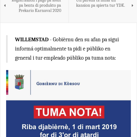
Registrashon i pago pa stènt
Un pareha ta lansa un
pa benta di produkto pa
kansion pa spierta tur YDK.
Prekario Karnaval 2020
WILLEMSTAD
- Gobièrnu den su afan pa sigui
informá optimalmente ta pidi e públiko en
general i tur empleado públiko pa tuma nota: