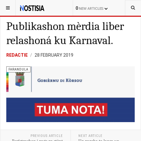
YOU ARE HERE:
CURAÇAO
FARANDULA
0
NEW ARTICLES
Publikashon mèrdia liber
relashoná ku Karnaval.
REDACTIE
28 FEBRUARY 2019
FARANDULA
PREVIOUS ARTICLE
NEXT ARTICLE