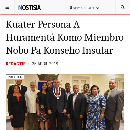
YOU ARE HERE:
BONAIRE
LOKAL
0
NEW ARTICLES
Kuater Persona A
Huramentá Komo Miembro
Nobo Pa Konseho Insular
REDACTIE
25 APRIL 2019
POLITIEK