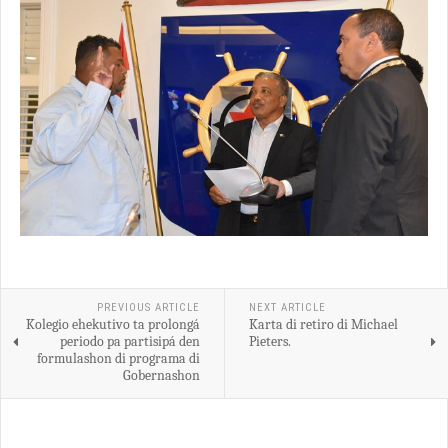
PREVIOUS ARTICLE
NEXT ARTICLE
Kolegio ehekutivo ta prolongá
Karta di retiro di Michael
periodo pa partisipá den
Pieters.
formulashon di programa di
Gobernashon