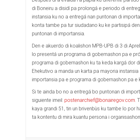
di Boneiru a disidí pa prolongá e periodo di entre
instansia ku no a entregá nan puntonan di importa
konta tambe pa tur siudadano ku ke partisipá den
puntonan di importansia.
Den e akuerdo di koalishon MPB-UPB di 3 di Apre
lo presentá un programa di gobernashon pa e pró
programa di gobernashon ku ta keda kargá dor di 
Ehekutivo a manda un karta pa mayoria instansia 
importansia pa e programa di gobernashon pa e 
Si te ainda bo no a entregá bo puntonan di impor
siguiente imeil:
postenarchief@bonairegov.com
.
T
kaya grandi 51, tin un brivenbùs ku tambe lo por h
ta kontentu di mira kuantu persona i organisashon 