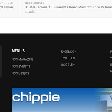
S ARTICLE
NEXT ARTICLE
ortahenan
Kuater Persona A Huramentá Komo Miembro Nobo Pa Kon
Insular
MENU'S
FACEBOOK
P
TWITTER
NOS-MAGAZINE
GOOGLE+
NOS-EVENTS
R
NOS-VIDEOS