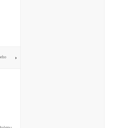
seho
obièrnu