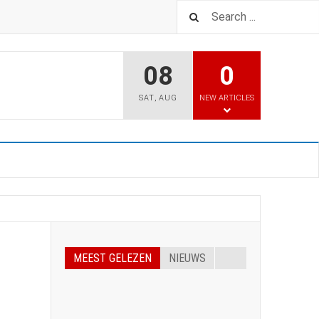
08
0
SAT
,
AUG
NEW ARTICLES
MEEST GELEZEN
NIEUWS