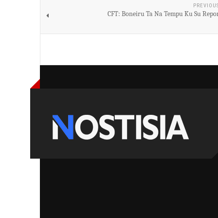
PREVIOU
CFT: Boneiru Ta Na Tempu Ku Su Rep