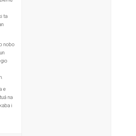
i ta
an
vo nobo
 un
egio
n.
a e
tuá na
kaba i