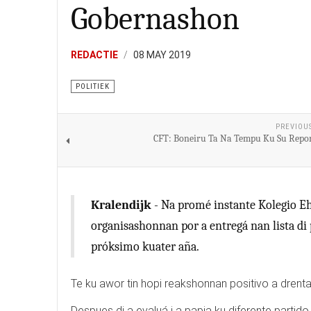
Gobernashon
REDACTIE
08 MAY 2019
POLITIEK
PREVIOU
CFT: Boneiru Ta Na Tempu Ku Su Rep
Kralendijk
- Na promé instante Kolegio Eh
organisashonnan por a entregá nan lista d
próksimo kuater aña.
Te ku awor tin hopi reakshonnan positivo a drent
Despues di a evaluá i a papia ku diferente partido 