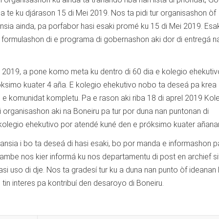
ga te ku djárason 15 di Mei 2019. Nos ta pidi tur organisashon òf
nsia ainda, pa porfabor hasi esaki promé ku 15 di Mei 2019. Esak
 formulashon di e programa di gobernashon aki dor di entregá n
l 2019, a pone komo meta ku dentro di 60 dia e kolegio ehekuti
ksimo kuater 4 aña. E kolegio ehekutivo nobo ta deseá pa krea
e komunidat kompletu. Pa e rason aki riba 18 di aprel 2019 Kol
i organisashon aki na Boneiru pa tur por duna nan puntonan di
kolegio ehekutivo por atendé kuné den e próksimo kuater añana
tansia i bo ta deseá di hasi esaki, bo por manda e informashon p
ambe nos kier informá ku nos departamentu di post en archief si
asi uso di dje. Nos ta gradesí tur ku a duna nan punto òf ideanan 
tin interes pa kontribuí den desaroyo di Boneiru.