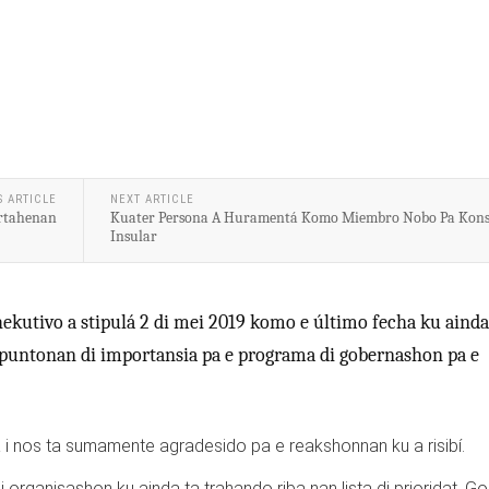
S ARTICLE
NEXT ARTICLE
ortahenan
Kuater Persona A Huramentá Komo Miembro Nobo Pa Kon
Insular
ekutivo a stipulá 2 di mei 2019 komo e último fecha ku ainda
i puntonan di importansia pa e programa di gobernashon pa e
a i nos ta sumamente agradesido pa e reakshonnan ku a risibí.
i organisashon ku ainda ta trahando riba nan lista di prioridat, G