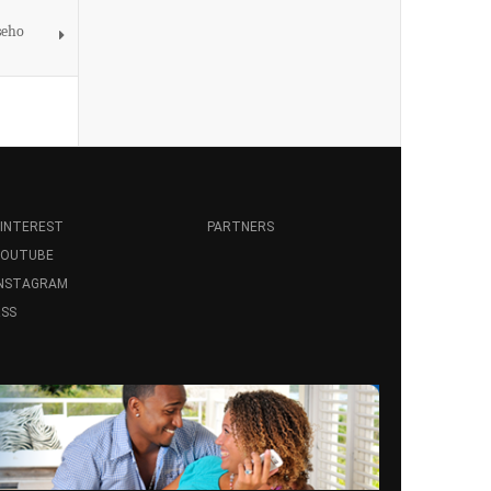
seho
INTEREST
PARTNERS
YOUTUBE
INSTAGRAM
SS