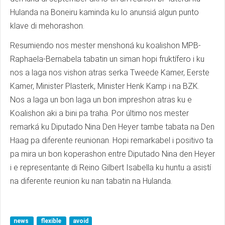
Hulanda na Boneiru kaminda ku lo anunsiá algun punto
klave di mehorashon.
Resumiendo nos mester menshoná ku koalishon MPB-
Raphaela-Bernabela tabatin un siman hopi fruktífero i ku
nos a laga nos vishon atras serka Tweede Kamer, Eerste
Kamer, Minister Plasterk, Minister Henk Kamp i na BZK.
Nos a laga un bon laga un bon impreshon atras ku e
Koalishon aki a bini pa traha. Por último nos mester
remarká ku Diputado Nina Den Heyer tambe tabata na Den
Haag pa diferente reunionan. Hopi remarkabel i positivo ta
pa mira un bon koperashon entre Diputado Nina den Heyer
i e representante di Reino Gilbert Isabella ku huntu a asistí
na diferente reunion ku nan tabatin na Hulanda.
news
flexible
avoid