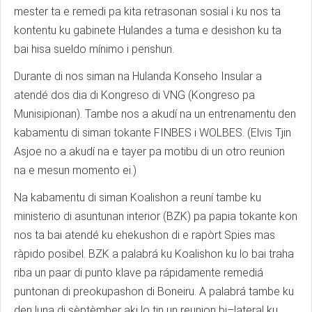
mester ta e remedi pa kita retrasonan sosial i ku nos ta
kontentu ku gabinete Hulandes a tuma e desishon ku ta
bai hisa sueldo mínimo i penshun.
Durante di nos siman na Hulanda Konseho Insular a
atendé dos dia di Kongreso di VNG (Kongreso pa
Munisipionan). Tambe nos a akudí na un entrenamentu den
kabamentu di siman tokante FINBES i WOLBES. (Elvis Tjin
Asjoe no a akudí na e tayer pa motibu di un otro reunion
na e mesun momento ei.)
Na kabamentu di siman Koalishon a reuní tambe ku
ministerio di asuntunan interior (BZK) pa papia tokante kon
nos ta bai atendé ku ehekushon di e rapòrt Spies mas
ràpido posibel. BZK a palabrá ku Koalishon ku lo bai traha
riba un paar di punto klave pa rápidamente remediá
puntonan di preokupashon di Boneiru. A palabrá tambe ku
den luna di sèptèmber aki lo tin un reunion bi–lateral ku