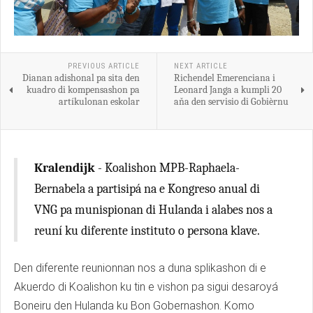
PREVIOUS ARTICLE
NEXT ARTICLE
Dianan adishonal pa sita den
Richendel Emerenciana i
kuadro di kompensashon pa
Leonard Janga a kumpli 20
artíkulonan eskolar
aňa den servisio di Gobièrnu
Kralendijk
- Koalishon MPB-Raphaela-
Bernabela a partisipá na e Kongreso anual di
VNG pa munispionan di Hulanda i alabes nos a
reuní ku diferente instituto o persona klave.
Den diferente reunionnan nos a duna splikashon di e
Akuerdo di Koalishon ku tin e vishon pa sigui desaroyá
Boneiru den Hulanda ku Bon Gobernashon. Komo