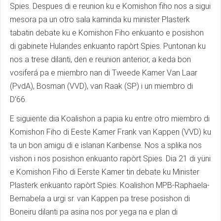
Spies. Despues di e reunion ku e Komishon fiho nos a sigui
mesora pa un otro sala kaminda ku minister Plasterk
tabatin debate ku e Komishon Fiho enkuanto e posishon
di gabinete Hulandes enkuanto rapòrt Spies. Puntonan ku
nos a trese dilanti, den e reunion anterior, a keda bon
vosiferá pa e miembro nan di Tweede Kamer Van Laar
(PvdA), Bosman (VVD), van Raak (SP) i un miembro di
D’66.
E siguiente dia Koalishon a papia ku entre otro miembro di
Komishon Fiho di Eeste Kamer Frank van Kappen (VVD) ku
ta un bon amigu di e islanan Karibense. Nos a splika nos
vishon i nos posishon enkuanto rapòrt Spies. Dia 21 di yüni
e Komishon Fiho di Eerste Kamer tin debate ku Minister
Plasterk enkuanto rapòrt Spies. Koalishon MPB-Raphaela-
Bernabela a urgi sr. van Kappen pa trese posishon di
Boneiru dilanti pa asina nos por yega na e plan di