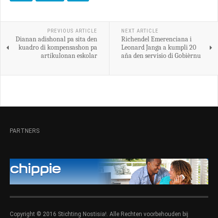
PREVIOUS ARTICLE
NEXT ARTICLE
Dianan adishonal pa sita den
Richendel Emerenciana i
kuadro di kompensashon pa
Leonard Janga a kumpli 20
artíkulonan eskolar
aňa den servisio di Gobièrnu
PARTNERS
Copyright © 2016 Stichting Nostisia!. Alle Rechten voorbehouden bij