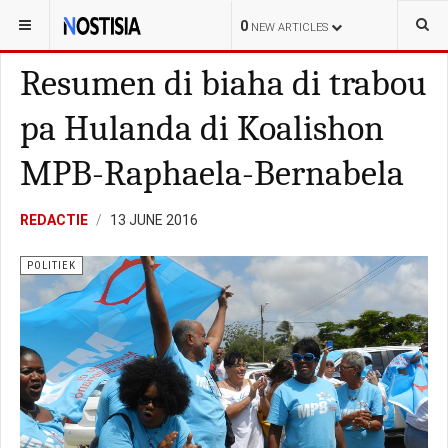
YOU ARE HERE:
BONAIRE
POLITIEK
0
NEW ARTICLES
Resumen di biaha di trabou
pa Hulanda di Koalishon
MPB-Raphaela-Bernabela
REDACTIE
13 JUNE 2016
POLITIEK