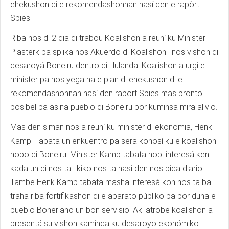
ehekushon di e rekomendashonnan hasí den e rapòrt
Spies.
Riba nos di 2 dia di trabou Koalishon a reuní ku Minister
Plasterk pa splika nos Akuerdo di Koalishon i nos vishon di
desaroyá Boneiru dentro di Hulanda. Koalishon a urgi e
minister pa nos yega na e plan di ehekushon di e
rekomendashonnan hasí den raport Spies mas pronto
posibel pa asina pueblo di Boneiru por kuminsa mira alivio.
Mas den siman nos a reuní ku minister di ekonomia, Henk
Kamp. Tabata un enkuentro pa sera konosí ku e koalishon
nobo di Boneiru. Minister Kamp tabata hopi interesá ken
kada un di nos ta i kiko nos ta hasi den nos bida diario.
Tambe Henk Kamp tabata masha interesá kon nos ta bai
traha riba fortifikashon di e aparato públiko pa por duna e
pueblo Boneriano un bon servisio. Aki atrobe koalishon a
presentá su vishon kaminda ku desaroyo ekonómiko