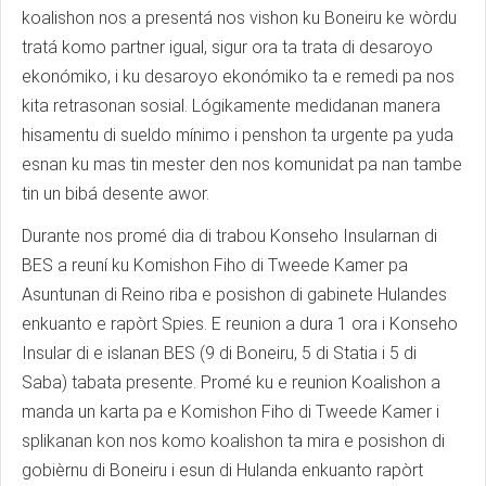
koalishon nos a presentá nos vishon ku Boneiru ke wòrdu
tratá komo partner igual, sigur ora ta trata di desaroyo
ekonómiko, i ku desaroyo ekonómiko ta e remedi pa nos
kita retrasonan sosial. Lógikamente medidanan manera
hisamentu di sueldo mínimo i penshon ta urgente pa yuda
esnan ku mas tin mester den nos komunidat pa nan tambe
tin un bibá desente awor.
Durante nos promé dia di trabou Konseho Insularnan di
BES a reuní ku Komishon Fiho di Tweede Kamer pa
Asuntunan di Reino riba e posishon di gabinete Hulandes
enkuanto e rapòrt Spies. E reunion a dura 1 ora i Konseho
Insular di e islanan BES (9 di Boneiru, 5 di Statia i 5 di
Saba) tabata presente. Promé ku e reunion Koalishon a
manda un karta pa e Komishon Fiho di Tweede Kamer i
splikanan kon nos komo koalishon ta mira e posishon di
gobièrnu di Boneiru i esun di Hulanda enkuanto rapòrt