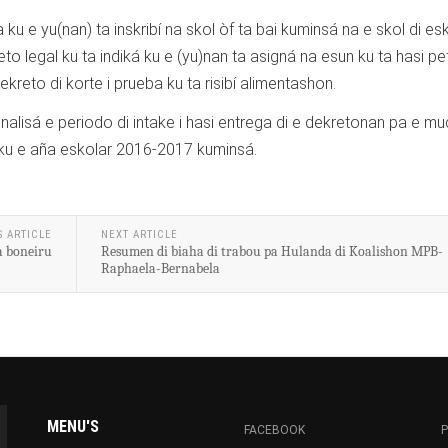
a ku e yu(nan) ta inskribí na skol òf ta bai kuminsá na e skol di es
eto legal ku ta indiká ku e (yu)nan ta asigná na esun ku ta hasi pe
ekreto di korte i prueba ku ta risibí alimentashon.
inalisá e periodo di intake i hasi entrega di e dekretonan pa e m
 ku e aña eskolar 2016-2017 kuminsá.
S ARTICLE
NEXT ARTICLE
a boneiru
Resumen di biaha di trabou pa Hulanda di Koalishon MPB-
Raphaela-Bernabela
MENU'S
FACEBOOK
P