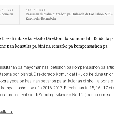
S ARTICLE
NEXT ARTICLE
a boneiru
Resumen di biaha di trabou pa Hulanda di Koalishon MPB-
Raphaela-Bernabela
 fase di intake ku éksito Direktorado Komunidat i Kuido ta p
tene nan konsulta pa bini na remarke pa kompensashon pa
konsultanan pa mayornan hasi petishon pa kompensashon pa artí
 tabata bon bishitá. Direktorado Komunidat i Kuido ke duna un c
gra yega pa hasi nan petishon pa artíkulonan di skol i a pone e
e kompensashon pa aña 2016-2017. E fechanan ta 15, 16 i 17 di y
 di atardi na edifisio di Scouting Nikiboko Nort 2 ( pariba di misa d
lta ta: