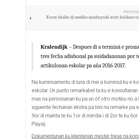
PREVIOU
Kurso básiko di mediko sambuyadó scott haldane n
Kralendijk
– Despues di a terminá e promé
tres fecha adishonal pa suidadanonan por 
artíkulonan eskolar pa aña 2016-2017.
Na kuminsamentu di luna di mei a kuminsá ku e 
eskolar. Un punto remarkabel ta ku e konsultanan
mas na personanan ku pa un òf otro motibu no a lo
siguiente fechanan èkstra pa bini na remarke pa 
9or di mainta te ku 1or di mèrdia i di 2or te ku 6or
Playa).
Dokumentunan ku klientenan mester trese na konsu