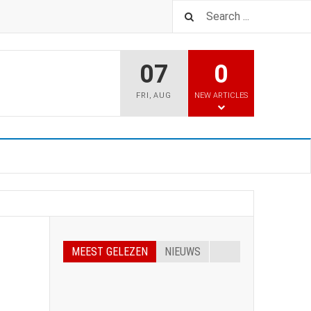
07
0
FRI
,
AUG
NEW ARTICLES
MEEST GELEZEN
NIEUWS