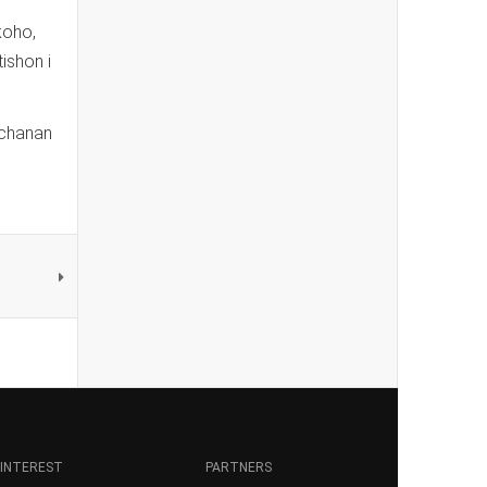
koho,
tishon i
uchanan
INTEREST
PARTNERS