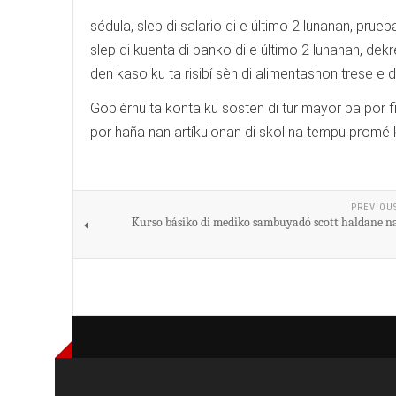
sédula, slep di salario di e último 2 lunanan, prueb
slep di kuenta di banko di e último 2 lunanan, dekr
den kaso ku ta risibí sèn di alimentashon trese e d
Gobièrnu ta konta ku sosten di tur mayor pa por f
por haña nan artíkulonan di skol na tempu promé
PREVIOU
Kurso básiko di mediko sambuyadó scott haldane n