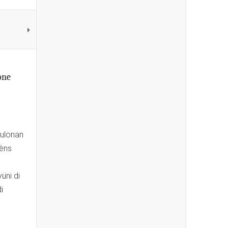
one
kulonan
hèns
üni di
i