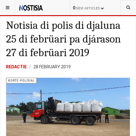
YOU ARE HERE:
BONAIRE
KORTE-POLISIAL
0
NEW ARTICLES
Notisia di polis di djaluna
25 di febrüari pa djárason
27 di febrüari 2019
REDACTIE
28 FEBRUARY 2019
KORTE-POLISIAL