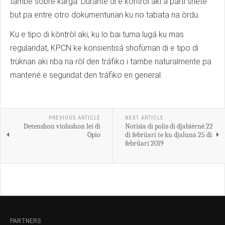
tambe sobre karga. Durante di e kòntròl aki a parti shete
but pa entre otro dokumentunan ku no tabata na òrdu.
Ku e tipo di kòntròl aki, ku lo bai tuma lugá ku mas
regularidat, KPCN ke konsientisá shofùrnan di e tipo di
trùknan aki riba na ròl den tráfiko i tambe naturalmente pa
mantené e seguridat den tráfiko en general.
PREVIOUS ARTICLE
NEXT ARTICLE
Detenshon violashon lei di
Notisia di polis di djabièrnè 22
Opio
di febrüari te ku djaluna 25 di
febrüari 2019
PARTNERS