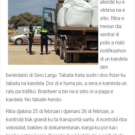
atendé ku e
víktima na e
sitio. Riba e
mesun dia
sentral di
polis a risibí
notifikashon
di un kandela
den
besindario di Seru Largu. Tabata trata sushi i dos frizer ku
tabata na kandela. Dor di e huma pis, a sera e kaminda un
ratu pa tráfiko. Brantwer a bin na e sitio oi a paga e
kandela. No tabatin herido.
Riba djaluna 25 di febrüari i djamars 26 di febrüari, a
kontrolá trùk grandi ku ta transportá santu. A kontrolá riba
velosidat, balides di dokumentunan, karga ku por kai i