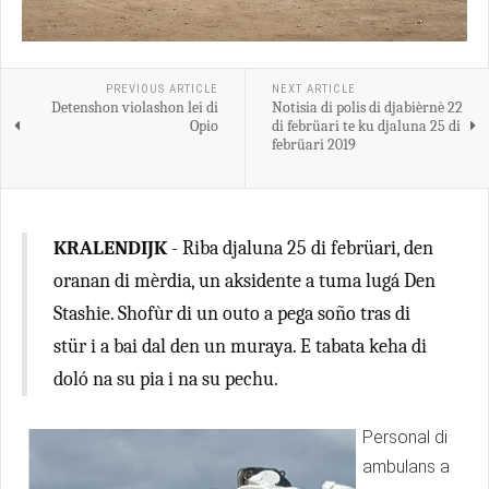
PREVIOUS ARTICLE
NEXT ARTICLE
Detenshon violashon lei di
Notisia di polis di djabièrnè 22
Opio
di febrüari te ku djaluna 25 di
febrüari 2019
KRALENDIJK
- Riba djaluna 25 di febrüari, den
oranan di mèrdia, un aksidente a tuma lugá Den
Stashie. Shofùr di un outo a pega soño tras di
stür i a bai dal den un muraya. E tabata keha di
doló na su pia i na su pechu.
Personal di
ambulans a