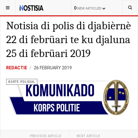
YOU ARE HERE:
BONAIRE
KORTE-POLISIAL
0
NEW ARTICLES
Notisia di polis di djabièrnè
22 di febrüari te ku djaluna
25 di febrüari 2019
REDACTIE
26 FEBRUARY 2019
KORTE-POLISIAL
PREVIOUS ARTICLE
NEXT ARTICLE