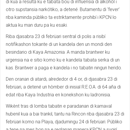
di kua a resultá ku e tabata bou di influensia di alkohòl i
otro supstansia narkótiko, a detené. Butamentu di ‘fever’
riba kaminda públiko ta estriktamente prohibí i KPCN lo
aktua ku man duru pa ku esaki.
Riba djasabra 23 di febrüari sentral di polis a risibí
notifikashon tokante di un kandela den un mondi den
besindario di Kaya Amazonia. A manda brantwer ku
urgensia na e sitio komo ku e kandela tabata serka di un
kas. Brantwer a paga e kandela i no tabatin ningun herido.
Den oranan di atardi, alrededor di 4 or, di djasabra 23 di
febrüari, a detené un hòmber di inisial R.E.O.A. di 64 aña di
edat riba Kaya Industria en konekshon ku ladronisia.
Wikènt tras di lomba tabatin e paradanan di karnaval
hubenil kua a bai trankil, tantu na Rincon riba djasabra 23 di
febrüari komo na Playa, djadumingu 24 di febrüari. Públiko
a tene na mes bon na e reglanan manera KPCN a sugirí