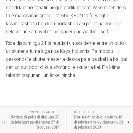
dor di kua no tabatin ningun partikularidat. Wikènt benidero
ta e marchanan grandi i atrobe KPCN ta ferwagt e
kolaborashon i bon komportashon aki pa asina nos por
selebrá un karnaval na un manera agradabel i seif.
Riba djadumingu 24 di febrüari un aksidente entre un outo i
un skuter a tuma lugá riba Kaya Industria. Pa motibu
deskonosí e skuter mester a desviá pa e baiskel i a bai dal
den un out odor di kua shofùr di e skuter a kai. E víktima
tabatin raspunan i un ènkel hincha.
PREVIOUS ARTICLE
NEXT ARTICLE
Notisia di polis di djaluna 25
Notisia di polis di djaluna 18
di febrüari pa djárason 27 di
di febrüari te ku djárason 20
febrüari 2019
di febrüari 2019