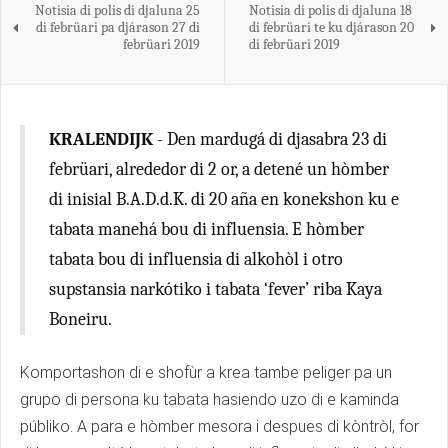
Notisia di polis di djaluna 25
Notisia di polis di djaluna 18
di febrüari pa djárason 27 di
di febrüari te ku djárason 20
febrüari 2019
di febrüari 2019
KRALENDIJK
- Den mardugá di djasabra 23 di
febrüari, alrededor di 2 or, a detené un hòmber
di inisial B.A.D.d.K. di 20 aña en konekshon ku e
tabata manehá bou di influensia. E hòmber
tabata bou di influensia di alkohòl i otro
supstansia narkótiko i tabata ‘fever’ riba Kaya
Boneiru.
Komportashon di e shofùr a krea tambe peliger pa un
grupo di persona ku tabata hasiendo uzo di e kaminda
públiko. A para e hòmber mesora i despues di kòntròl, for