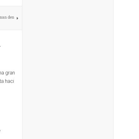
anan den
r
na gran
ta haci
e