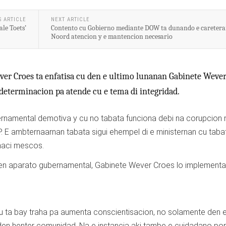
S ARTICLE
NEXT ARTICLE
le Toets’
Contento cu Gobierno mediante DOW ta dunando e careter
Noord atencion y e mantencion necesario
er Croes ta enfatisa cu den e ultimo lunanan Gabinete Weve
 determinacion pa atende cu e tema di integridad.
ernamental demotiva y cu no tabata funciona debi na corupcion 
. E ambternaarnan tabata sigui ehempel di e ministernan cu taba
haci mescos.
den aparato gubernamental, Gabinete Wever Croes lo implementa
 cu ta bay traha pa aumenta conscientisacion, no solamente den 
en henter comunidad. Na e instancia aki tambe e cuidadano por