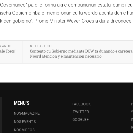
 Governance" pa di e forma aki e companianan estatal cumpli cu
 conseha Gobierno riba e miembronan cu ta wordo apunta den e h
 bek den gobierno”, Prome Minister Wever-Croes a duna di conoce.
S ARTICLE
NEXT ARTICLE
le Toets’
Contento cu Gobierno mediante DOW ta dunando e careter
Noord atencion y e mantencion necesario
MENU'S
FACEBOOK
P
TWITTER
NOS-MAGAZINE
GOOGLE+
NOS-EVENTS
R
NOS-VIDEOS