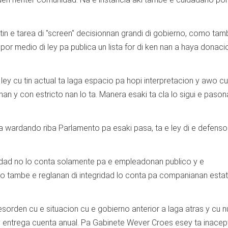
 tin e tarea di "screen" decisionnan grandi di gobierno, como ta
 por medio di ley pa publica un lista for di ken nan a haya donac
 ley cu tin actual ta laga espacio pa hopi interpretacion y awo cu
anan y con estricto nan lo ta. Manera esaki ta cla lo sigui e paso
ta wardando riba Parlamento pa esaki pasa, ta e ley di e defensor
ridad no lo conta solamente pa e empleadonan publico y e
o tambe e reglanan di integridad lo conta pa companianan estata
orden cu e situacion cu e gobierno anterior a laga atras y cu 
y entrega cuenta anual. Pa Gabinete Wever Croes esey ta inacep