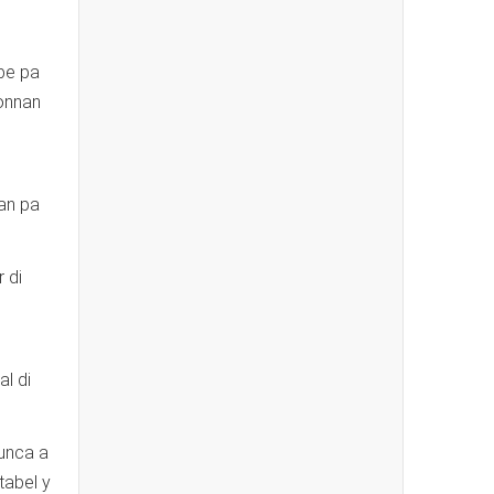
mbe pa
ionnan
nan pa
 di
l di
nunca a
tabel y