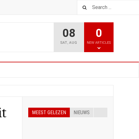
08
0
SAT
,
AUG
NEW ARTICLES
it
MEEST GELEZEN
NIEUWS