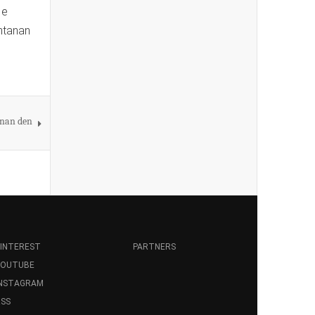
 e
untanan
anan den
INTEREST
PARTNERS
YOUTUBE
INSTAGRAM
SS