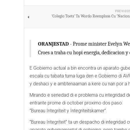
PREVIOU
‘Colegio Toets’ Ta Wordo Reemplasa Cu ‘Naciona
ORANJESTAD
- Prome minister Evelyn Wev
Croes a traha cu hopi energia, dedicacion y
E Gobierno actual a bin encontra un aparato gub
escala cu tabata tuma luga den e Gobierno di AVP
y deshaci y e ambtenaarnan a kere cu nan por a 
Mirando e seriedad di e problema cu integridad 
entrante prome di october proximo dos paso:
“Bureau Integriteit y Integriteitskamer”.
"Bureau Integriteit" ta un despacho di integridad
aparato gubernamental di gobierno, pero tambe d