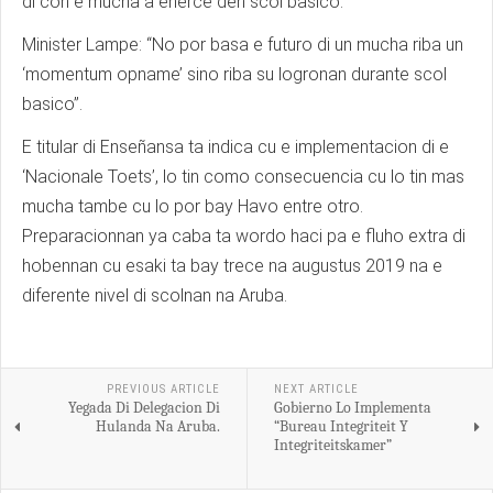
di con e mucha a eherce den scol basico.
Minister Lampe: “No por basa e futuro di un mucha riba un
‘momentum opname’ sino riba su logronan durante scol
basico”.
E titular di Enseñansa ta indica cu e implementacion di e
‘Nacionale Toets’, lo tin como consecuencia cu lo tin mas
mucha tambe cu lo por bay Havo entre otro.
Preparacionnan ya caba ta wordo haci pa e fluho extra di
hobennan cu esaki ta bay trece na augustus 2019 na e
diferente nivel di scolnan na Aruba.
PREVIOUS ARTICLE
NEXT ARTICLE
Yegada Di Delegacion Di
Gobierno Lo Implementa
Hulanda Na Aruba.
“Bureau Integriteit Y
Integriteitskamer”