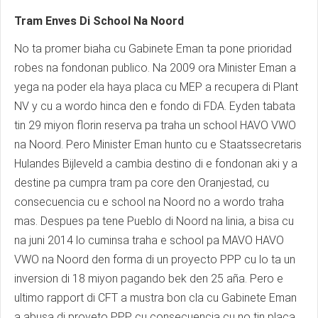
Tram Enves Di School Na Noord
No ta promer biaha cu Gabinete Eman ta pone prioridad
robes na fondonan publico. Na 2009 ora Minister Eman a
yega na poder ela haya placa cu MEP a recupera di Plant
NV y cu a wordo hinca den e fondo di FDA. Eyden tabata
tin 29 miyon florin reserva pa traha un school HAVO VWO
na Noord. Pero Minister Eman hunto cu e Staatssecretaris
Hulandes Bijleveld a cambia destino di e fondonan aki y a
destine pa cumpra tram pa core den Oranjestad, cu
consecuencia cu e school na Noord no a wordo traha
mas. Despues pa tene Pueblo di Noord na linia, a bisa cu
na juni 2014 lo cuminsa traha e school pa MAVO HAVO
VWO na Noord den forma di un proyecto PPP cu lo ta un
inversion di 18 miyon pagando bek den 25 aña. Pero e
ultimo rapport di CFT a mustra bon cla cu Gabinete Eman
a abusa di proyeto PPP cu consecuencia cu no tin placa