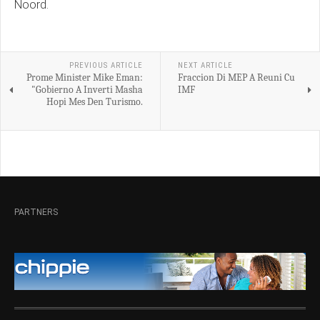
Noord.
PREVIOUS ARTICLE
NEXT ARTICLE
Prome Minister Mike Eman:
Fraccion Di MEP A Reuni Cu
"Gobierno A Inverti Masha
IMF
Hopi Mes Den Turismo.
PARTNERS