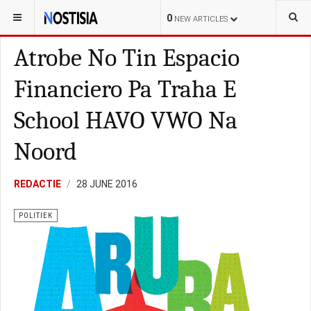
YOU ARE HERE:
ARUBA
LOKAL
0
NEW ARTICLES
Atrobe No Tin Espacio
Financiero Pa Traha E
School HAVO VWO Na
Noord
REDACTIE
28 JUNE 2016
POLITIEK