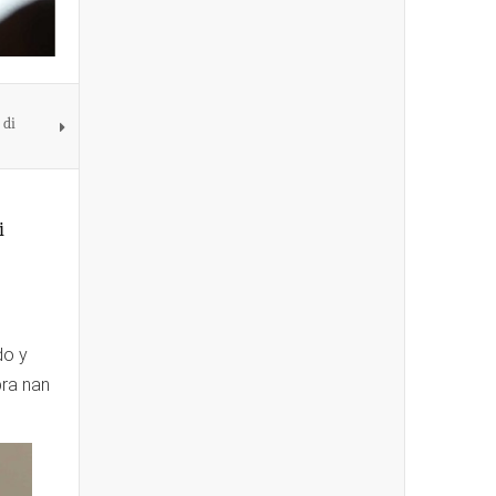
 di
i
do y
bra nan