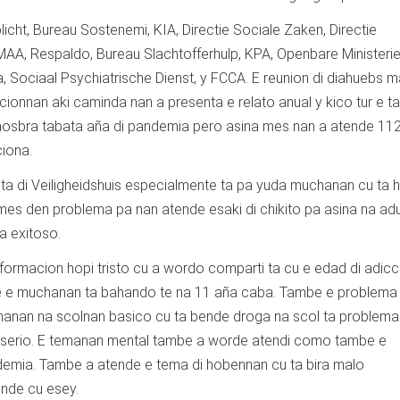
icht, Bureau Sostenemi, KIA, Directie Sociale Zaken, Directie
FMAA, Respaldo, Bureau Slachtofferhulp, KPA, Openbare Ministerie
 Sociaal Psychiatrische Dienst, y FCCA. E reunion di diahuebs m
ucionnan aki caminda nan a presenta e relato anual y kico tur e t
paosbra tabata aña di pandemia pero asina mes nan a atende 11
iona.
ta di Veiligheidshuis especialmente ta pa yuda muchanan cu ta 
mes den problema pa nan atende esaki di chikito pa asina na adu
a exitoso.
nformacion hopi tristo cu a wordo comparti ta cu e edad di adicc
e e muchanan ta bahando te na 11 aña caba. Tambe e problema 
anan na scolnan basico cu ta bende droga na scol ta problem
 serio. E temanan mental tambe a worde atendi como tambe e
ndemia. Tambe a atende e tema di hobennan cu ta bira malo
nde cu esey.