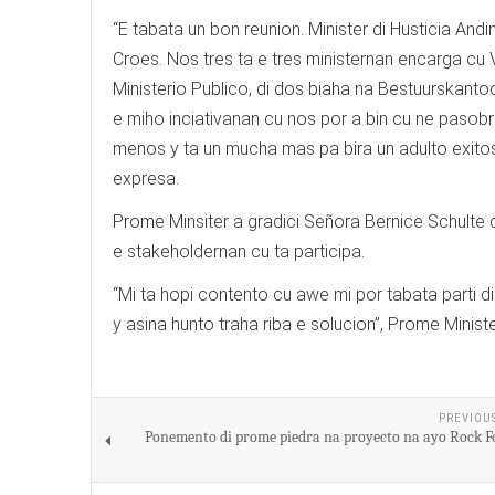
“E tabata un bon reunion. Minister di Husticia And
Croes. Nos tres ta e tres ministernan encarga cu V
Ministerio Publico, di dos biaha na Bestuurskantoo
e miho inciativanan cu nos por a bin cu ne paso
menos y ta un mucha mas pa bira un adulto exitos
expresa.
Prome Minsiter a gradici Señora Bernice Schulte c
e stakeholdernan cu ta participa.
“Mi ta hopi contento cu awe mi por tabata parti d
y asina hunto traha riba e solucion”, Prome Minis
PREVIOU
Ponemento di prome piedra na proyecto na ayo Rock 