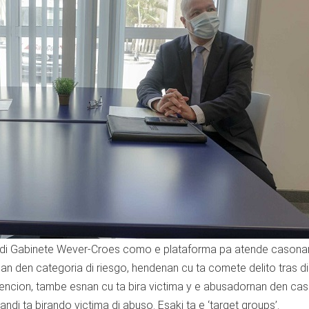
u di Gabinete Wever-Croes como e plataforma pa atende casonan
 den categoria di riesgo, hendenan cu ta comete delito tras di 
ncion, tambe esnan cu ta bira victima y e abusadornan den cas
di ta birando victima di abuso. Esaki ta e ‘target groups’.