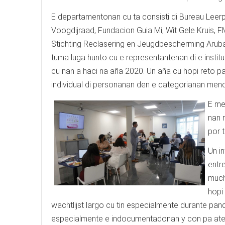
E departamentonan cu ta consisti di Bureau Leerpl
Voogdijraad, Fundacion Guia Mi, Wit Gele Kruis, 
Stichting Reclasering en Jeugdbescherming Aruba,
tuma luga hunto cu e representantenan di e instit
cu nan a haci na aña 2020. Un aña cu hopi reto 
individual di personanan den e categorianan menc
E me
nan 
por t
Un i
entr
much
hopi
wachtlijst largo cu tin especialmente durante pa
especialmente e indocumentadonan y con pa ate