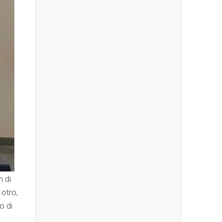
 di
otro,
o di