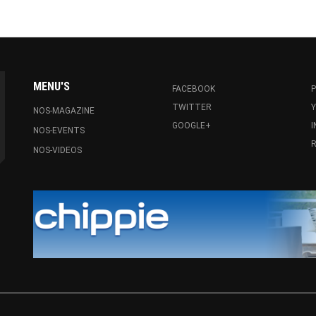
MENU'S
FACEBOOK
P
TWITTER
NOS-MAGAZINE
GOOGLE+
NOS-EVENTS
R
NOS-VIDEOS