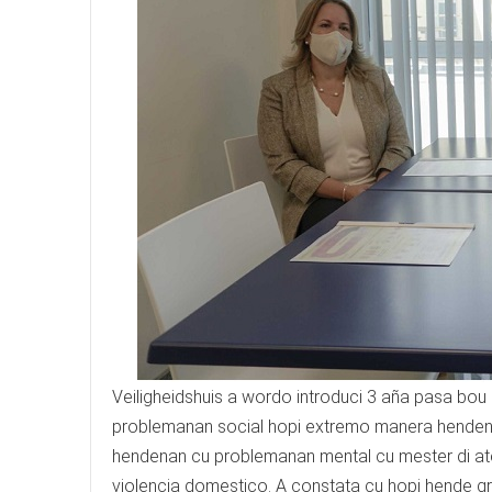
Veiligheidshuis a wordo introduci 3 aña pasa bo
problemanan social hopi extremo manera hendenan
hendenan cu problemanan mental cu mester di ate
violencia domestico. A constata cu hopi hende gran