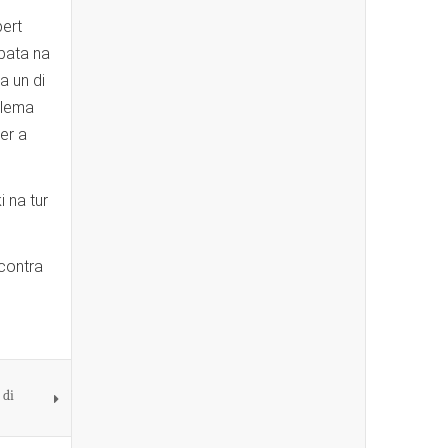
bert
abata na
a un di
blema
er a
 na tur
ncontra
 di