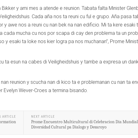
in Bikker y ami mes a atende e reunion. Tabata falta Minister Glen
eiligheidshuis. Cada aña nos ta reuni cu ful e grupo. Aña pasa t
r y awe nos a reuni cu nan bek na nan edificio. Mi ta kere esaki t
bra cada mucha cu nos por scapa di cay den problema ta un pro
o y esaki ta loke nos kier logra pa nos muchanan”, Prome Minist
u ta esun na cabes di Veiligheidshuis y tambe a expresa un danki
i nan reunion y scucha nan di kico ta e problemanan cu nan ta e
ter Evelyn Wever-Croes a termina bisando.
S ARTICLE
NEXT ARTICLE
Formation
Prome Encuentro Multicultural di Celebracion Dia Mundial
Diversidad Cultural pa Dialogo y Desaroyo