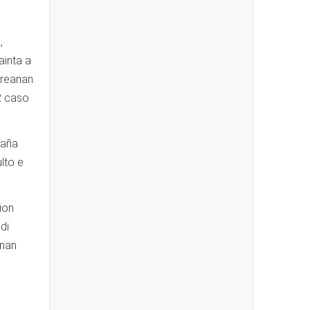
,
ainta a
areanan
2 caso
haña
lto e
ion
di
anan