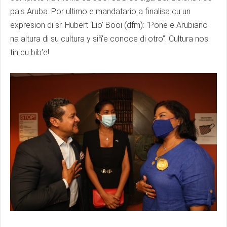
pais Aruba. Por ultimo e mandatario a finalisa cu un
expresion di sr. Hubert ‘Lio’ Booi (dfm): "Pone e Arubiano
na altura di su cultura y siñ'e conoce di otro”. Cultura nos
tin cu bib’e!