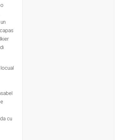
do
a
 un
 capas
kier
di
 locual
nsabel
be
ada cu