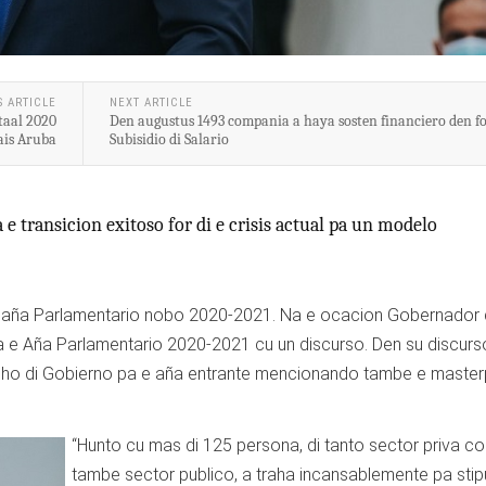
S ARTICLE
NEXT ARTICLE
taal 2020
Den augustus 1493 compania a haya sosten financiero den f
ais Aruba
Subisidio di Salario
e transicion exitoso for di e crisis actual pa un modelo
di aña Parlamentario nobo 2020-2021. Na e ocacion Gobernador 
a e Aña Parlamentario 2020-2021 cu un discurso. Den su discurs
eho di Gobierno pa e aña entrante mencionando tambe e masterp
“Hunto cu mas di 125 persona, di tanto sector priva 
tambe sector publico, a traha incansablemente pa stip