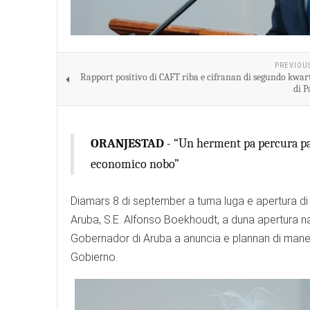
PREVIOU
Rapport positivo di CAFT riba e cifranan di segundo kwar
di P
ORANJESTAD
- “Un herment pa percura pa 
economico nobo”
Diamars 8 di september a tuma luga e apertura 
Aruba, S.E. Alfonso Boekhoudt, a duna apertura n
Gobernador di Aruba a anuncia e plannan di man
Gobierno.