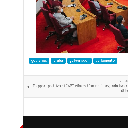
gobiernu,
aruba
gobernador
parlamento
PREVIOU
Rapport positivo di CAFT riba e cifranan di segundo kwar
di P