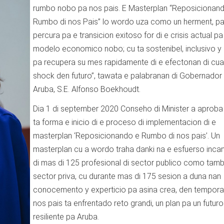
rumbo nobo pa nos pais. E Masterplan “Reposicionan
Rumbo di nos Pais” lo wordo uza como un herment, p
percura pa e transicion exitoso for di e crisis actual pa
modelo economico nobo; cu ta sostenibel, inclusivo y
pa recupera su mes rapidamente di e efectonan di cual
shock den futuro”, tawata e palabranan di Gobernador 
Aruba, S.E. Alfonso Boekhoudt.
Dia 1 di september 2020 Conseho di Minister a aproba
ta forma e inicio di e proceso di implementacion di e
masterplan ‘Reposicionando e Rumbo di nos pais’. Un
masterplan cu a wordo traha danki na e esfuerso inca
di mas di 125 profesional di sector publico como tam
sector priva, cu durante mas di 175 sesion a duna nan
conocemento y experticio pa asina crea, den tempor
nos pais ta enfrentado reto grandi, un plan pa un futuro
resiliente pa Aruba.