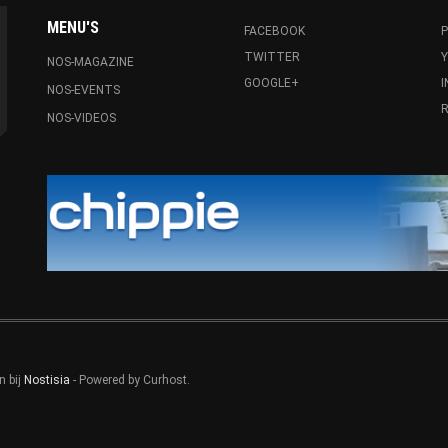
MENU'S
FACEBOOK
P
TWITTER
NOS-MAGAZINE
GOOGLE+
NOS-EVENTS
R
NOS-VIDEOS
n bij
Nostisia
- Powered by Curhost.