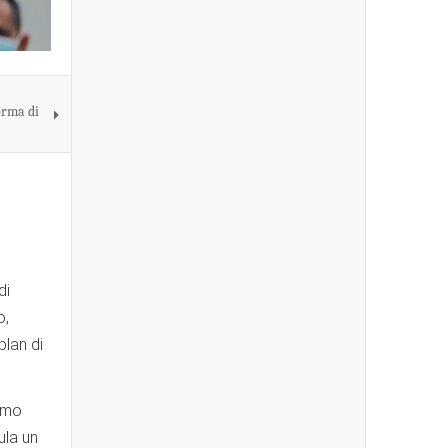
orma di
di
o,
lan di
como
ula un