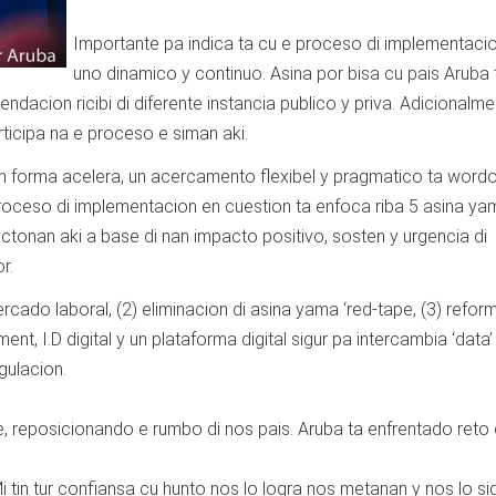
Importante pa indica ta cu e proceso di implementacio
uno dinamico y continuo. Asina por bisa cu pais Aruba 
cion ricibi di diferente instancia publico y priva. Adicionalme
rticipa na e proceso e siman aki.
n forma acelera, un acercamento flexibel y pragmatico ta word
proceso di implementacion en cuestion ta enfoca riba 5 asina ya
tonan aki a base di nan impacto positivo, sosten y urgencia di
r.
ercado laboral, (2) eliminacion di asina yama ‘red-tape, (3) refor
nt, I.D digital y un plataforma digital sigur pa intercambia ‘data’ 
gulacion.
te, reposicionando e rumbo di nos pais. Aruba ta enfrentado reto 
tin tur confiansa cu hunto nos lo logra nos metanan y nos lo sig