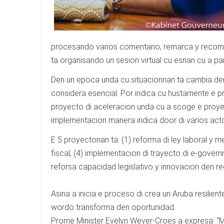
procesando varios comentario, remarca y recomenda
ta organisando un sesion virtual cu esnan cu a pa
Den un epoca unda cu situacionnan ta cambia de
considera esencial. Por indica cu hustamente e 
proyecto di aceleracion unda cu a scoge e proyec
implementacion manera indica door di varios acto
E 5 proyectonan ta: (1) reforma di ley laboral y m
fiscal, (4) implementacion di trayecto di e-governme
reforsa capacidad legislativo y innovacion den re
Asina a inicia e proceso di crea un Aruba resilien
wordo transforma den oportunidad.
Prome Minister Evelyn Wever-Croes a expresa: “Mi 