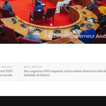
S ARTICLE
NEXT ARTICLE
taal 2020
Den augustus 1493 compania a haya sosten financiero den f
ais Aruba
Subisidio di Salario