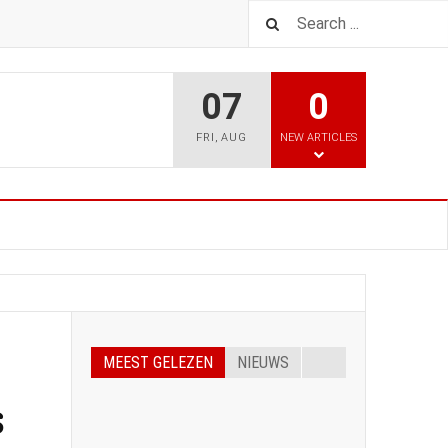
07
0
FRI
,
AUG
NEW ARTICLES
MEEST GELEZEN
NIEUWS
s