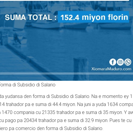
rma di Subsidio di Salario
da yudansa den forma di Subsidio di Salario. Na e momento ey 
4 trahador pa e suma di 44.4 miyon. Na juni a yuda 1634 compa
 ta 1470 compania cu 21335 trahador pa e suma di 35 miyon. Y a
u pago pa 20434 trahador pa e suma di 32.9 miyon. Pues te cu
ero pa comercio den forma di Subsidio di Salario.