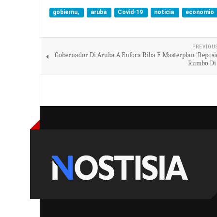
gobiernu,
aruba
Covid-19
noticia
economio
PREVIOU
Gobernador Di Aruba A Enfoca Riba E Masterplan ‘Repos
Rumbo Di 