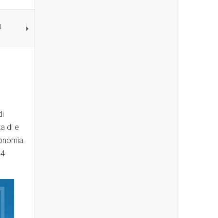
l
di
a di e
conomia.
34