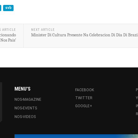
svb
S ARTICLE
NEXT ARTICLE
icionando
Minister Di Cultura Presente Na Celebracion Di Dia Di Brazi
Nos Pais’
MENU'S
FACEBOOK
P
TWITTER
NOS-MAGAZINE
GOOGLE+
NOS-EVENTS
R
NOS-VIDEOS