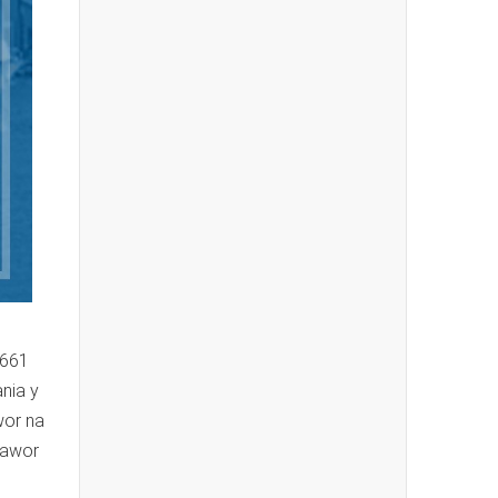
1661
nia y
wor na
 awor