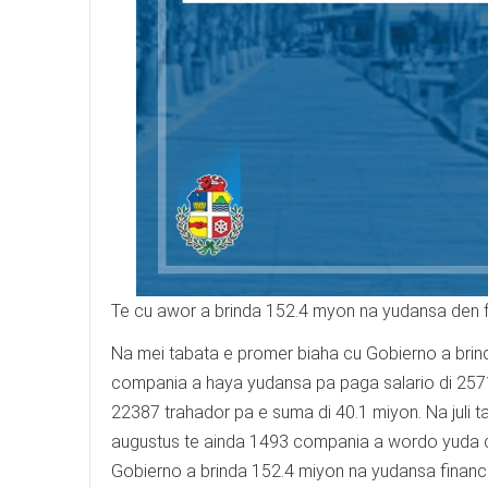
Te cu awor a brinda 152.4 myon na yudansa den fo
Na mei tabata e promer biaha cu Gobierno a brin
compania a haya yudansa pa paga salario di 2571
22387 trahador pa e suma di 40.1 miyon. Na juli
augustus te ainda 1493 compania a wordo yuda c
Gobierno a brinda 152.4 miyon na yudansa financi