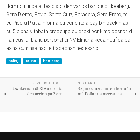
domino nunca antes bisto den varios bario e.o Hooiberg,
Sero Biento, Pavia, Santa Cruz, Paradera, Sero Preto, te
cu Piedra Plat a informa cu coriente a bay bin back mas
cu 5 biaha y tabata preocupa cu esaki por kima cosnan di
nan cas. Di biaha personal di NV Elmar a keda notifica pa
asina cuminsa haci e trabaonan necesario.
polis,
aruba
hooiberg
PREVIOUS ARTICLE
NEXT ARTICLE
Bewakernan di KIA a drenta
Segun comerciante a horta 15
den accion pa 2 ora
mil Dollar na mercancia