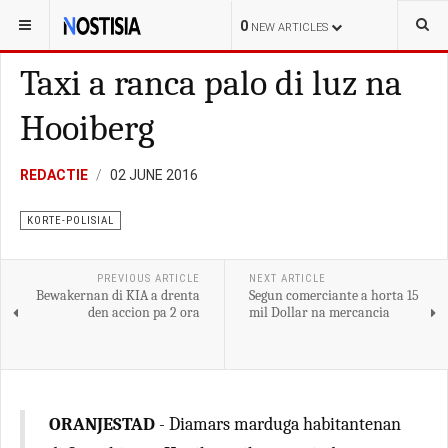
YOU ARE HERE:
ARUBA
KORTE-POLISIAL
0
NEW ARTICLES
Taxi a ranca palo di luz na
Hooiberg
REDACTIE
02 JUNE 2016
KORTE-POLISIAL
PREVIOUS ARTICLE
NEXT ARTICLE
Bewakernan di KIA a drenta
Segun comerciante a horta 15
den accion pa 2 ora
mil Dollar na mercancia
ORANJESTAD
- Diamars marduga habitantenan