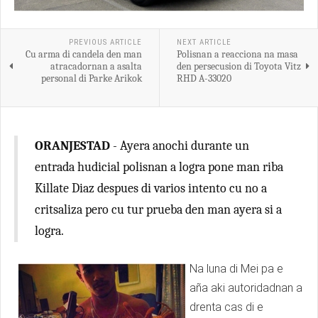
PREVIOUS ARTICLE
NEXT ARTICLE
Cu arma di candela den man
Polisnan a reacciona na masa
atracadornan a asalta
den persecusion di Toyota Vitz
personal di Parke Arikok
RHD A-33020
ORANJESTAD
- Ayera anochi durante un
entrada hudicial polisnan a logra pone man riba
Killate Diaz despues di varios intento cu no a
critsaliza pero cu tur prueba den man ayera si a
logra.
Na luna di Mei pa e
aña aki autoridadnan a
drenta cas di e