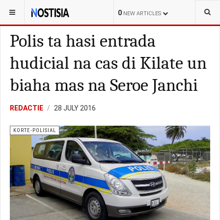
YOU ARE HERE:
ARUBA
KORTE-POLISIAL
0
NEW ARTICLES
Polis ta hasi entrada
hudicial na cas di Kilate un
biaha mas na Seroe Janchi
REDACTIE
28 JULY 2016
KORTE-POLISIAL