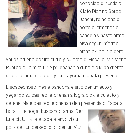
conocido di husticia
Kilate Diaz na Seroe
Janchi , relaciona cu
porte di armanan di
candela y hasta arma
pisa segun informe. E
biaha aki polis a cera
varios prueba contra di dje y cu ordo di Fiscal di Ministerio
Publico cu a mira tur e pruebanan a duna e o.k. pa drenta
su cas diamars anochi y su mayornan tabata presente.
E sospechoso mes a bandona e sitio den un auto y
yegando su cas recherchenan a logra bloki’e cu auto y
detene. Na e cas recherchenan den presencia di fiscal a
listra full e
hogar buscando arma. Den
luna di Juni Kilate tabata envolvi cu
polis den un persecucion den un Vitz