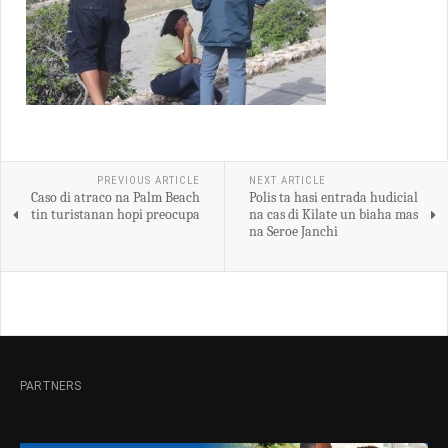
PREVIOUS ARTICLE
NEXT ARTICLE
Caso di atraco na Palm Beach
Polis ta hasi entrada hudicial
tin turistanan hopi preocupa
na cas di Kilate un biaha mas
na Seroe Janchi
PARTNERS