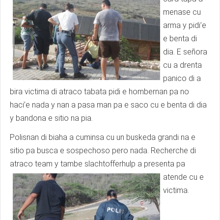
menase cu
arma y pidi’e
e benta di
dia. E señora
cu a drenta
panico di a
bira victima di atraco tabata pidi e hombernan pa no
haci’e nada y nan a pasa man pa e saco cu e benta di dia
y bandona e sitio na pia.
Polisnan di biaha a cuminsa cu un buskeda grandi na e
sitio pa busca e sospechoso pero nada. Recherche di
atraco team y tambe slachtofferhulp a presenta pa
atende cu e
victima.