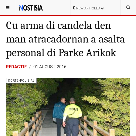
YOU ARE HERE:
ARUBA
KORTE-POLISIAL
0
NEW ARTICLES
Cu arma di candela den
man atracadornan a asalta
personal di Parke Arikok
REDACTIE
01 AUGUST 2016
KORTE-POLISIAL