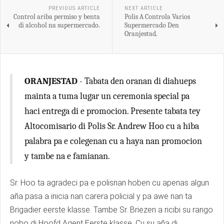
PREVIOUS ARTICLE
NEXT ARTICLE
Control ariba permiso y benta
Polis A Controla Varios
di alcohol na supermercado.
Supermercado Den
Oranjestad.
ORANJESTAD
- Tabata den oranan di diahueps
mainta a tuma lugar un ceremonia special pa
haci entrega di e promocion. Presente tabata tey
Altocomisario di Polis Sr. Andrew Hoo cu a hiba
palabra pa e colegenan cu a haya nan promocion
y tambe na e famianan.
Sr. Hoo ta agradeci pa e polisnan hoben cu apenas algun
aña pasa a inicia nan carera policial y pa awe nan ta
Brigadier eerste klasse. Tambe Sr. Briezen a ricibi su rango
nobo di Hoofd Agent Eerste klasse. Cu su aña di