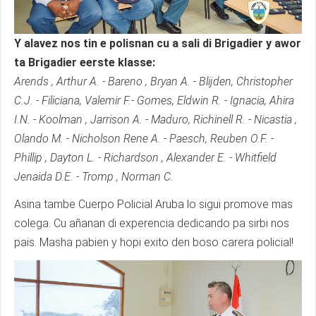
Y alavez nos tin e polisnan cu a sali di Brigadier y awor
ta Brigadier eerste klasse:
Arends , Arthur A. - Bareno , Bryan A. - Blijden, Christopher
C.J. - Filiciana, Valemir F.- Gomes, Eldwin R. - Ignacia, Ahira
I.N. - Koolman , Jarrison A. - Maduro, Richinell R. - Nicastia ,
Olando M. - Nicholson Rene A. - Paesch, Reuben O.F. -
Phillip , Dayton L. - Richardson , Alexander E. - Whitfield
Jenaida D.E. - Tromp , Norman C.
Asina tambe Cuerpo Policial Aruba lo sigui promove mas
colega. Cu añanan di experencia dedicando pa sirbi nos
pais. Masha pabien y hopi exito den boso carera policial!