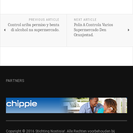
PREVIOUS ARTICLE
NEXT ARTICLE
Control ariba permiso y benta
Polis A Controla Varios
di alcohol na supermercado.
Supermercado Den
Oranjestad.
PARTNERS
Copyright © 2016 Stichting Nostisia!. Alle Rechten voorbehouden bij