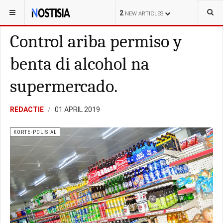
YOU ARE HERE:
ARUBA
KORTE-POLISIAL
2
NEW ARTICLES
Control ariba permiso y
benta di alcohol na
supermercado.
REDACTIE
01 APRIL 2019
KORTE-POLISIAL