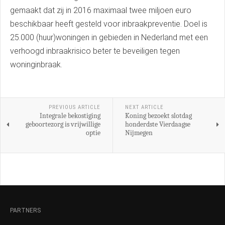
gemaakt dat zij in 2016 maximaal twee miljoen euro
beschikbaar heeft gesteld voor inbraakpreventie. Doel is
25.000 (huur)woningen in gebieden in Nederland met een
verhoogd inbraakrisico beter te beveiligen tegen
woninginbraak.
PREVIOUS ARTICLE
NEXT ARTICLE
Integrale bekostiging
Koning bezoekt slotdag
geboortezorg is vrijwillige
honderdste Vierdaagse
optie
Nijmegen
PARTNERS