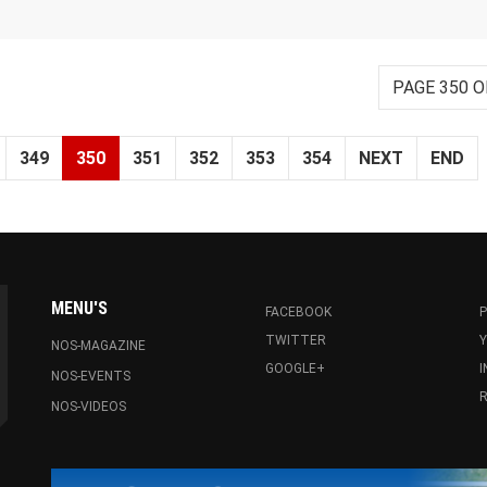
PAGE 350 O
349
350
351
352
353
354
NEXT
END
MENU'S
FACEBOOK
P
TWITTER
NOS-MAGAZINE
GOOGLE+
NOS-EVENTS
R
NOS-VIDEOS