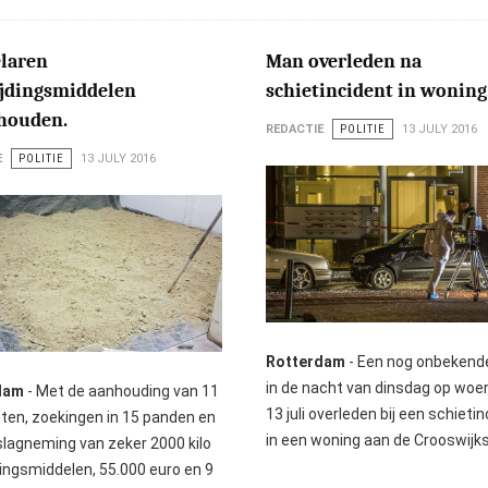
laren
Man overleden na
ijdingsmiddelen
schietincident in woning
houden.
REDACTIE
POLITIE
13 JULY 2016
E
POLITIE
13 JULY 2016
Rotterdam
- Een nog onbekend
in de nacht van dinsdag op wo
dam
- Met de aanhouding van 11
13 juli overleden bij een schieti
ten, zoekingen in 15 panden en
in een woning aan de Crooswijk
slagneming van zeker 2000 kilo
dingsmiddelen, 55.000 euro en 9