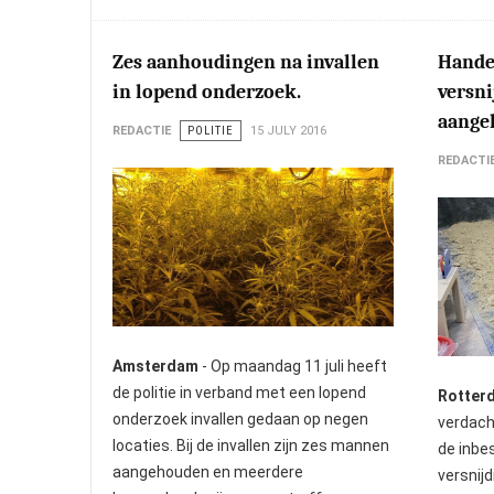
Zes aanhoudingen na invallen
Hande
in lopend onderzoek.
versn
aange
REDACTIE
POLITIE
15 JULY 2016
REDACTI
Amsterdam
- Op maandag 11 juli heeft
de politie in verband met een lopend
Rotter
onderzoek invallen gedaan op negen
verdach
locaties. Bij de invallen zijn zes mannen
de inbe
aangehouden en meerdere
versnij