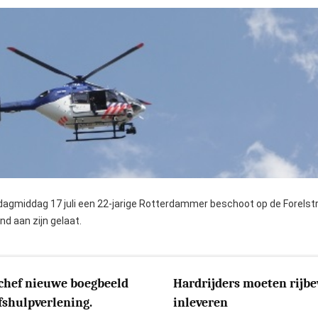
ndagmiddag 17 juli een 22-jarige Rotterdammer beschoot op de Forelstr
nd aan zijn gelaat.
chef nieuwe boegbeeld
Hardrijders moeten rijbe
fshulpverlening.
inleveren