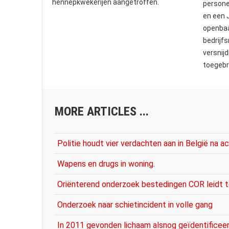
hennepkwekerijen aangetroffen.
persone
en een 
openbaa
bedrijf
versnij
toegebr
MORE ARTICLES ...
Politie houdt vier verdachten aan in België na a
Wapens en drugs in woning.
Oriënterend onderzoek bestedingen COR leidt t
Onderzoek naar schietincident in volle gang
In 2011 gevonden lichaam alsnog geïdentificee