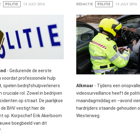
E
POLITIE
13 JULY 2016
REDACTIE
POLITIE
13 JULY 2016
and
- ​Gedurende de eerste
 voordat professionele hulp
Alkmaar
- Tijdens een onopvall
t, spelen bedrijfshulpverleners
videosurveillance heeft de polit
 cruciale rol. Zowel in bedrijven
maandagmiddag en –avond vie
incidenten op straat. De jaarlijkse
hardrijders staande gehouden o
 de BHV vestigt hier de
Westerweg.
t op. Korpschef Erik Akerboom
nieuwe boegbeeld van dit
f.