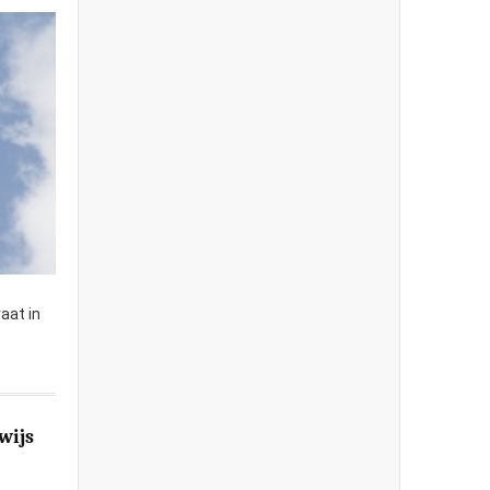
aat in
wijs