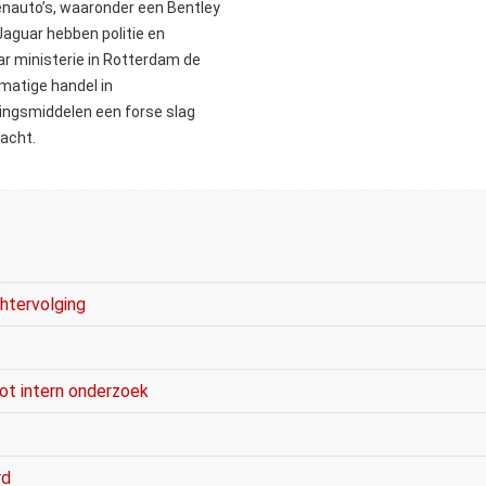
nauto’s, waaronder een Bentley
Jaguar hebben politie en
r ministerie in Rotterdam de
smatige handel in
dingsmiddelen een forse slag
acht.
chtervolging
ot intern onderzoek
rd