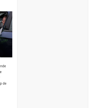
ende
ie
r
p de