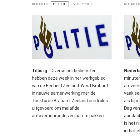
REDACTIE
POLITIE
15 JULY 2016
REDACTI
Tilburg
- Diverse politiediensten
Nederl
hebben deze week in het werkgebied
minuten
van de Eenheid Zeeland-West Brabant
arriveer
in nauwe samenwerking met de
vaak een
Taskforce Brabant-Zeeland controles
als bij 
uitgevoerd om malafide
Dag van
autoverhuurbedrijven aan te pakken.
aandach
is het 
initiatie