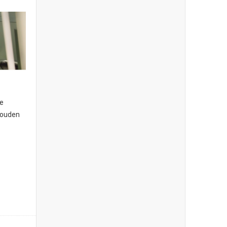
de
houden