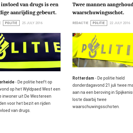
invloed van drugs is een
Twee mannen aangehoud
dige aanrijding gebeurt.
waarschuwingsschot.
E
POLITIE
25 JULY 2016
REDACTIE
POLITIE
22 JULY 2016
Rotterdam
- De politie hield
erheide
- De politie heeft op
donderdagavond 21 juli twee m
avond op het Wyldpaed West een
aan na een beroving in Spijkeni
ge inwoner uit De Westereen
loste daarbij twee
en voor het bezit en rijden
waarschuwingsschoten.
nvloed van drugs.