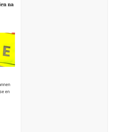
en na
annen
sse en