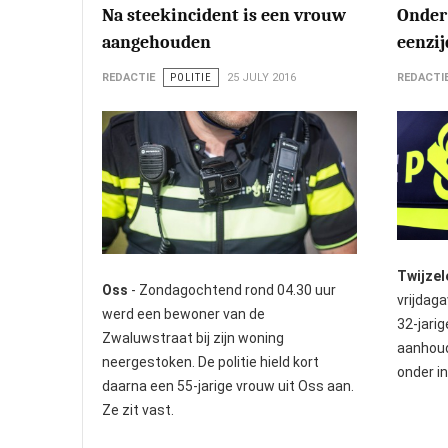
Na steekincident is een vrouw
Onder 
aangehouden
eenzij
REDACTIE
POLITIE
25 JULY 2016
REDACTI
Twijzel
Oss
- Zondagochtend rond 04.30 uur
vrijdag
werd een bewoner van de
32-jari
Zwaluwstraat bij zijn woning
aanhoud
neergestoken. De politie hield kort
onder i
daarna een 55-jarige vrouw uit Oss aan.
Ze zit vast.