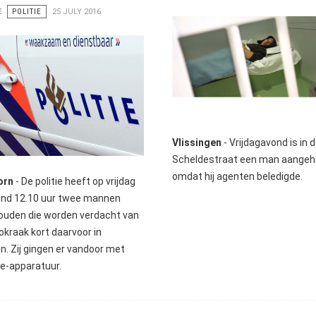
E
POLITIE
25 JULY 2016
Vlissingen
- Vrijdagavond is in 
Scheldestraat een man aange
omdat hij agenten beledigde.
orn
- De politie heeft op vrijdag
 rond 12.10 uur twee mannen
uden die worden verdacht van
okraak kort daarvoor in
n. Zij gingen er vandoor met
ie-apparatuur.