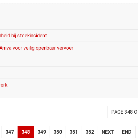
heid bij steekincident
rriva voor veilig openbaar vervoer
erk.
PAGE 348 O
347
348
349
350
351
352
NEXT
END