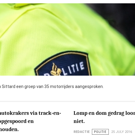
n Sittard een groep van 35 motorrijders aangesproken.
utokrakers via track-en-
Lomp en dom gedrag loo
 opgespoord en
niet.
houden.
REDACTIE
POLITIE
25 JULY 2016