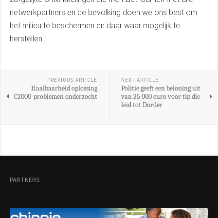
netwerkpartners en de bevolking doen we ons best om
het milieu te beschermen en daar waar mogelijk te
herstellen.
PREVIOUS ARTICLE
NEXT ARTICLE
Haalbaarheid oplossing
Politie geeft een beloning uit
C2000-problemen onderzocht
van 25.000 euro voor tip die
leid tot Dorder
PARTNERS