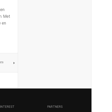
ten
n. Met
e en
ers
INTEREST
PARTNERS