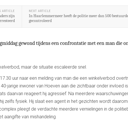
S ARTICLE
NEXT ARTICLE
nders zijn
In Haarlemmermeer heeft de politie meer dan 500 bestuurd
rresteerd
gecontroleerd
agmiddag gewond tijdens een confrontatie met een man die o
elverbod, maar de situatie escaleerde snel.
17.30 uur naar een melding van man die een winkelverbod overt
n 40-jarige inwoner van Hoeven aan die zichtbaar onder invloed is
plaats daarvan reageert hij agressief. Na meerdere waarschuwinge
ij zelfs fysiek. Hij slaat een agent in het gezichten wordt daarom
omplex pleegt de verdachte meerdere vernielingen in de politieb
t aangifte van mishandeling.