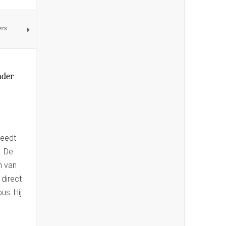
ers
nder
reedt
. De
n van
 direct
us. Hij