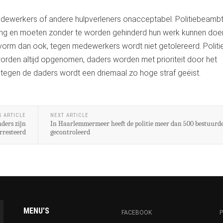
medewerkers of andere hulpverleners onacceptabel. Politiebeamb
ving en moeten zonder te worden gehinderd hun werk kunnen doe
 vorm dan ook, tegen medewerkers wordt niet getolereerd. Politi
 worden altijd opgenomen, daders worden met prioriteit door het
 tegen de daders wordt een driemaal zo hoge straf geëist.
S ARTICLE
NEXT ARTICLE
nders zijn
In Haarlemmermeer heeft de politie meer dan 500 bestuurd
rresteerd
gecontroleerd
MENU'S
FACEBOOK
P