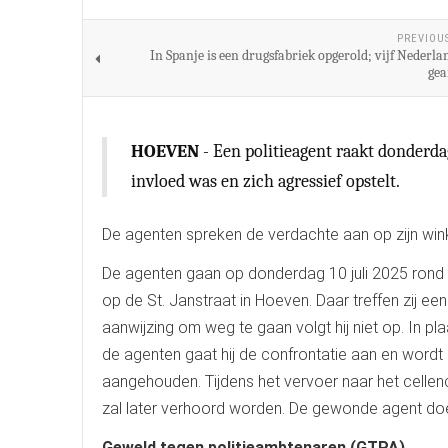
PREVIOU
In Spanje is een drugsfabriek opgerold; vijf Nederla
gea
HOEVEN
- Een politieagent raakt donderd
invloed was en zich agressief opstelt.
De agenten spreken de verdachte aan op zijn wink
De agenten gaan op donderdag 10 juli 2025 rond 
op de St. Janstraat in Hoeven. Daar treffen zij ee
aanwijzing om weg te gaan volgt hij niet op. In 
de agenten gaat hij de confrontatie aan en wordt h
aangehouden. Tijdens het vervoer naar het cellenc
zal later verhoord worden. De gewonde agent doe
Geweld tegen politieambtenaren (GTPA)