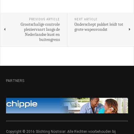
PREVIOUS ARTICLE
NEXT ARTICLE
Grootschalige controle
Onderschept pakket leidt tot
pleziervaart langs de
grote wapenvondst
Nederlandse kust en
buitengrens
PARTNERS
Copyright © 2016 Stichting Nostisia!. Alle Rechten voorbehouden bij