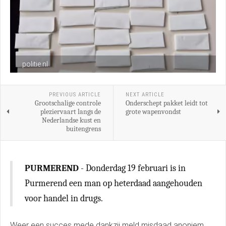
politie.nl
PREVIOUS ARTICLE
NEXT ARTICLE
Grootschalige controle
Onderschept pakket leidt tot
pleziervaart langs de
grote wapenvondst
Nederlandse kust en
buitengrens
PURMEREND
- Donderdag 19 februari is in
Purmerend een man op heterdaad aangehouden
voor handel in drugs.
Weer een succes mede dankzij meld misdaad anoniem.