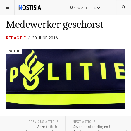
YOU ARE HERE:
NEDERLAND
ALGEMEEN
0
NEW ARTICLES
Medewerker geschorst
REDACTIE
30 JUNE 2016
POLITIE
PREVIOUS ARTICLE
NEXT ARTICLE
Arrestatie in
Zeven aanhoudingen in